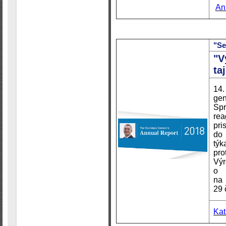
An
"Se
"V
ta
14.
gen
Spr
rea
pri
do 
týk
pro
Vý
o 
na
29 
Ka