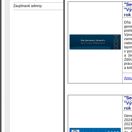
"Se
Zaujímavé adresy
"Vý
rok
Dňa 
gene
preh
Výro
zame
zabe
tajo
v po
a že
Zdôr
prácu
a kr
Annu
"Se
"Vý
rok
Gene
202
202
úro