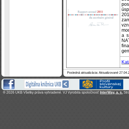
po
ús
20
zam
vz
mo
a s
NAT
fin
gen
Kat
Posledná aktualizácia: Aktualizované 27.04.
®
2026 UKB Všetky práva vyhradené. VJ Vyrobila spoločnosť
InterWay, a. s.
Str