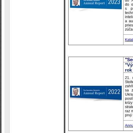
do A
do o
s pr
tech
inte
a au
prie
zúča
Kata
"Se
"Vý
rok
21. 
Stol
zahŕ
sa z
Ukra
posi
kríz
stra
raz 
prvý
Annu