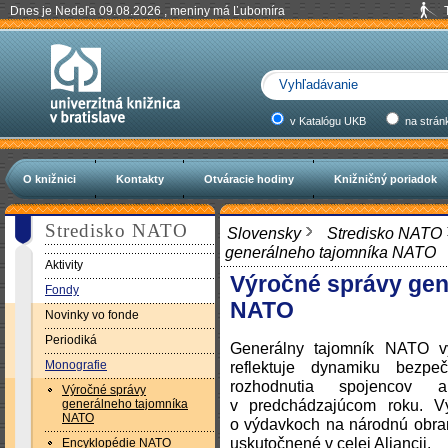
Dnes je Nedeľa 09.08.2026 , meniny má Ľubomíra
v Katalógu UKB
na strán
O knižnici
Kontakty
Otváracie hodiny
Knižničný poriadok
Stredisko NATO
Slovensky
Stredisko NATO
generálneho tajomníka NATO
Aktivity
Výročné správy gen
Fondy
NATO
Novinky vo fonde
Periodiká
Generálny tajomník NATO v
Monografie
reflektuje dynamiku bezpe
rozhodnutia spojencov 
Výročné správy
v predchádzajúcom roku. V
generálneho tajomníka
NATO
o výdavkoch na národnú obran
uskutočnené v celej Aliancii.
Encyklopédie NATO