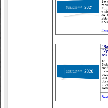
Stol
zah
Rozo
v rá
do b
zis
o Ali
Rapp
"Ra
"Vý
rok
16.
Stol
zahŕ
úsil
bez
2030
obsa
o Al
zost
Rapp