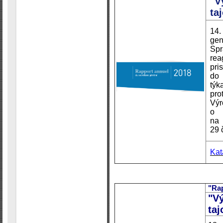
"V
ta
14.
gen
Spr
rea
pri
do 
týk
pro
Vý
o 
na
29 
Kat
"Rap
"V
taj