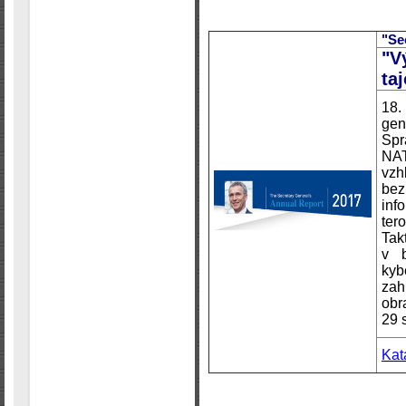
"Se
"V
ta
18.
gen
Spr
NAT
vz
bez
inf
ter
Tak
v b
kyb
za
ob
29 
Kat