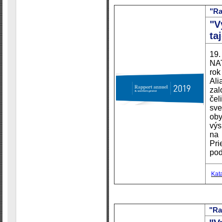
"Ra
"V
ta
19.
NAT
ro
Ali
zal
čel
sv
oby
vý
na
Pr
pod
Kat
"Ra