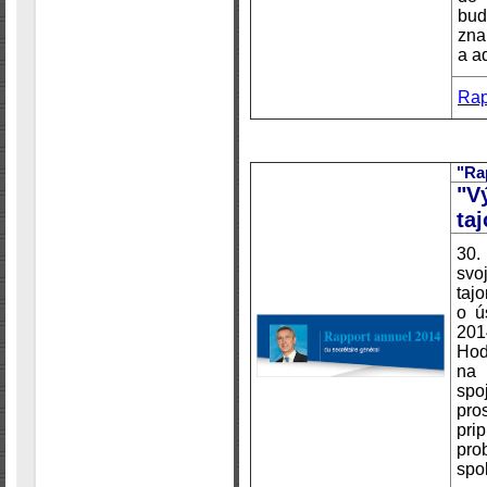
bud
zna
a a
Rap
"Ra
"V
ta
30.
svo
taj
o ú
201
Hod
na 
sp
pro
pri
pro
spo