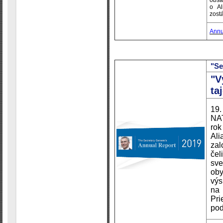
obsa
o Al
zost
Annu
"Se
"V
ta
19.
NAT
ro
Ali
zal
čel
sv
oby
vý
na
Pr
pod