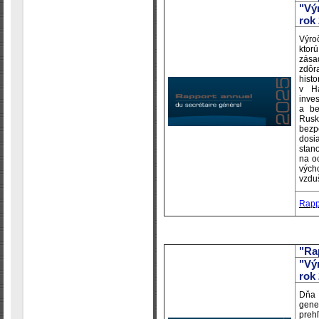
"Vý
rok
Výro
ktor
zása
zdôr
hist
v Ha
inve
a be
Rusk
bezp
dosi
sta
na oc
vých
vzdu
Rapp
"Ra
"Vý
rok
Dňa 
gene
preh