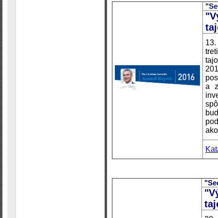
"Se
"V
ta
13.
tre
ta
201
pos
a z
in
spô
bud
pod
ako 
Kat
"Se
"V
ta