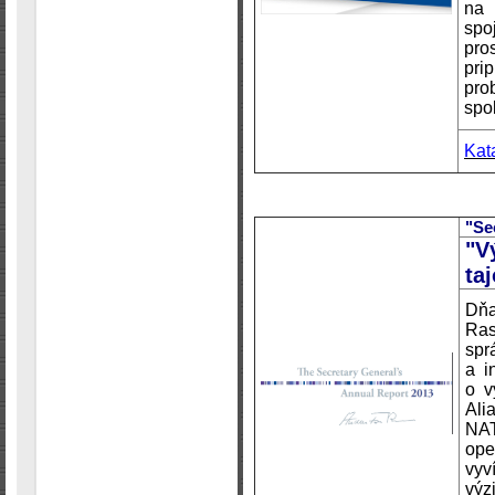
na 
sp
pro
pri
pro
spo
Kat
"Se
"V
ta
Dň
Ra
spr
a i
o v
Ali
NAT
ope
vyv
vý