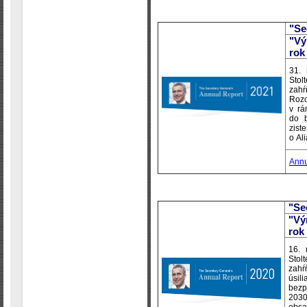
"Se
"Vý
rok
31.
Stol
zah
Rozo
v rá
do b
zis
o Ali
Annu
"Se
"Vý
rok
16. 
Stol
zahŕ
úsil
bezp
2030