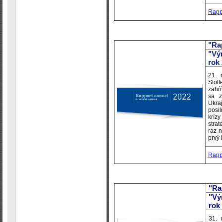
Rapp
"Ra
"Vý
rok
21. 
Stol
zahŕ
sa z
Ukra
posi
kríz
stra
raz 
prvý
Rapp
"Ra
"Vý
rok
31. 