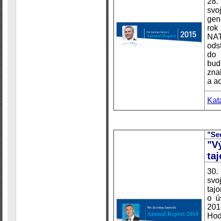
28.
svo
gen
rok
NA
ods
do 
bud
zna
a ad
Kat
"Se
"V
ta
30.
svo
taj
o ú
201
Hod