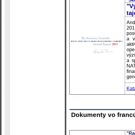
"V
ta
And
201
pos
a v
akti
ope
výz
a s
NAT
fin
gen
Kat
Dokumenty vo franc
"Ra