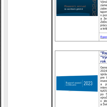
Výro
zame
zabe
tajo
v po
a že
Zdôr
prácu
a kri
Rapp
"Ra
"Vý
rok
Gene
2024
sprá
pre 
inve
a p
inte
NATO
po 5
výro
v kt
a Šv