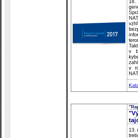
18.
gen
Spr
NAT
vzh
bez
inf
ter
Takt
v b
kyb
zah
v r
NAT
Kat
"Rap
"V
taj
13.
tre