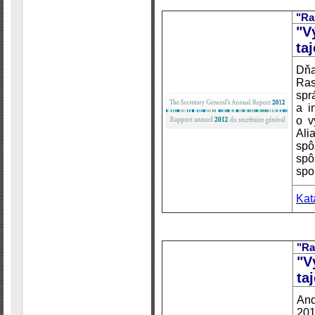
"Ra
"V
ta
Dň
Ra
spr
a i
o v
Ali
sp
spô
spo
Kat
"Ra
"V
ta
And
201