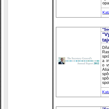
opa
Kat
"Se
"V
ta
Dň
Ras
spr
a i
o v
Ali
sp
spô
spo
Kat
"Se