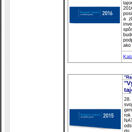
ta
201
pos
a z
inv
spôs
bud
podp
ako 
Kat
"Ra
"V
ta
28.
svo
gen
rok
NA
ods
do 