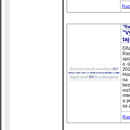
Rap
"Ra
"V
ta
Dň
Ra
sp
o ú
201
Hod
na
be
roz
int
a p
sa z
Rap