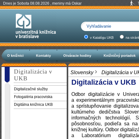
Dnes je Sobota 08.08.2026 , meniny má Oskar
v Katalógu UKB
na strán
O knižnici
Kontakty
Otváracie hodiny
Knižničný poriadok
Digitalizácia v
Slovensky
Digitalizácia v 
UKB
Digitalizácia v UKB
Digitalizačné služby
Odbor digitalizácie v Univer
Fotogaléria pracoviska
a experimentálnym pracovisko
Digitálna knižnica UKB
a sprístupňovanie digitalizo
kultúrneho dedičstva Slove
informačných technológií.
pôsobnosťou, podieľa sa na
knižnej kultúry. Odbor digitali
a Laboratórium digitali