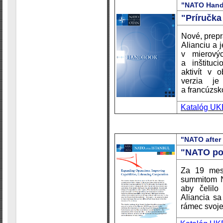
"NATO Handb
"Príručka
Nové, prepr
Alianciu a j
v mierovýc
a inštituc
aktivít v 
verzia je
a francúzs
Katalóg UK
"NATO after 
"NATO po 
Za 19 mes
summitom N
aby čelilo
Aliancia sa
rámec svojej