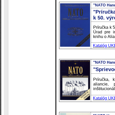
"NATO Handb
"Príručk
k 50. výr
Príručka k 
Úrad pre i
knihu o Alian
Katalóg UK
"NATO Han
"Spriev
Príručka, 
aliancie,
inštitucioná
Katalóg UK