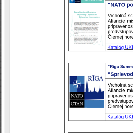
"NATO po
Vrcholná sc
Aliancie mi
pripravenos
predvstupo
Čiernej hor
Katalóg UK
"Riga Summi
"Sprievo
Vrcholná sc
Aliancie mi
pripravenos
predvstupo
Čiernej hor
Katalóg UK