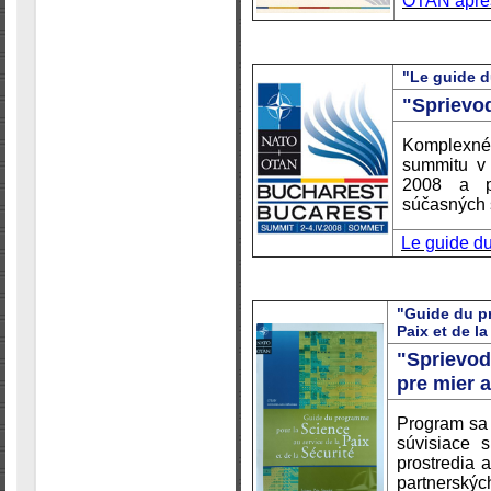
OTAN après
"Le guide 
"Sprievo
Komplexné
summitu v 
2008 a pr
súčasných s
Le guide d
"Guide du pr
Paix et de la
"Sprievo
pre mier 
Program sa 
súvisiace s
prostredia 
partnerských