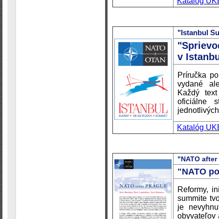
Katalóg UK
"Istanbul S
"Spriev
v Istanb
Príručka po
vydané ale
Každý tex
oficiálne
jednotlivých 
Katalóg UK
"NATO after
"NATO po
Reformy, in
summite tvo
je nevyhnu
obyvateľov 