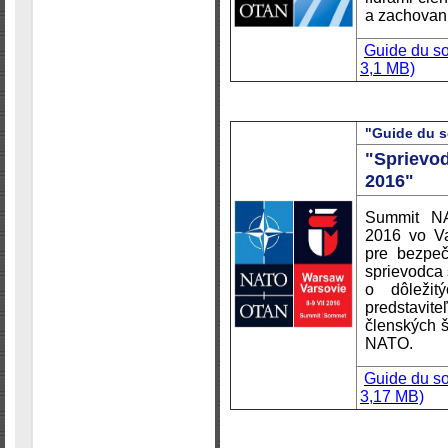
a zachovanie
Guide du s
3,1 MB)
"Guide du s
"Sprievo
2016"
Summit NA
2016 vo Va
pre bezpeč
sprievodca
o dôležit
predstavi
členských š
NATO.
Guide du s
3,17 MB)