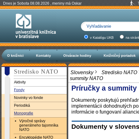
Dnes je Sobota 08.08.2026 , meniny má Oskar
v Katalógu UKB
na strán
O knižnici
Kontakty
Otváracie hodiny
Knižničný poriadok
Stredisko NATO
Slovensky
Stredisko NATO
summity NATO
Aktivity
Príručky a summit
Fondy
Novinky vo fonde
Dokumenty poskytujú prehľad
implementácii dohodnutých po
Periodiká
informácie o fungovaní aliancie
Monografie
Výročné správy
Dokumenty v sloven
generálneho tajomníka
NATO
Encyklopédie NATO