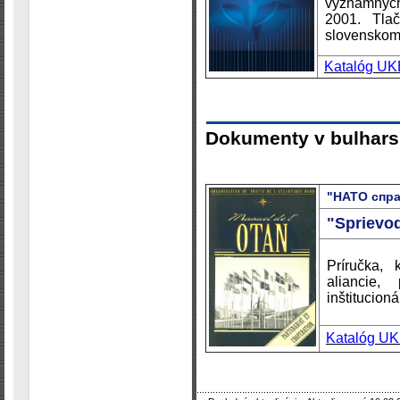
významných
2001. Tlač
slovenskom
Katalóg UK
Dokumenty v bulhar
"НАТО спр
"Sprievo
Príručka, 
aliancie,
inštitucion
Katalóg U