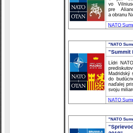
vo Vilnius
pre Alian
a obranu NA
NATO Summit
"NATO Summ
"Summit 
Lídri NATO
prediskutov
Madridský 
do budúcno
naďalej pr
svoju miliar
NATO Summit
"NATO Summi
"Sprievo