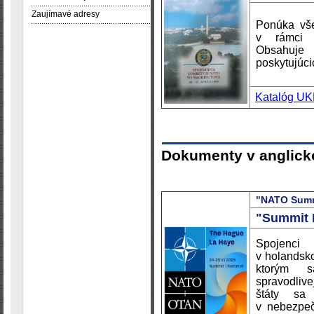
Zaujímavé adresy
Ponúka vše
v rámci W
Obsahuje
poskytujúci
Katalóg U
Dokumenty v anglick
"NATO Summ
"Summit 
Spojenci
v holandsko
ktorým 
spravodlive
štáty sa
v nebezpeč