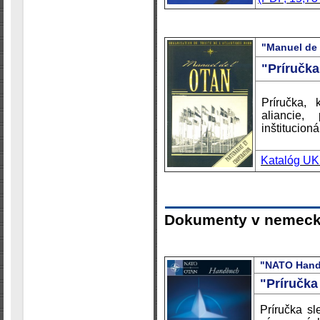
"
Manuel de 
"Príručk
Príručka, 
aliancie,
inštitucion
Katalóg U
Dokumenty v nemeck
"NATO Hand
"Príručk
Príručka sl