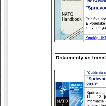
"NATO Han
"Sprievo
Príručka pod
a vojenské
s inými org
Katalóg UK
Dokumenty vo franc
"Guide du s
"Sprievo
2018"
Sprievodca
11. - 12. 
informácie
lídrami čle