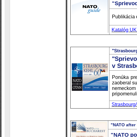
"Sprievo
Publikácia 
Katalóg U
"Strasbour
"Spriev
v Strasb
Ponúka pre
zaoberal s
nemeckom po
pripomenuli
Strasbourg
"NATO after
"NATO po