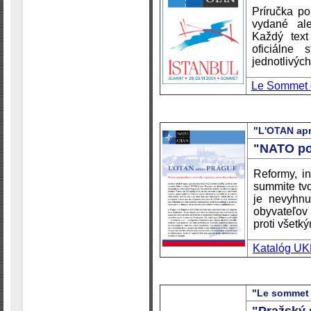
Príručka po
vydané ale
Každý tex
oficiálne
jednotlivých 
Le Sommet d
"L'OTAN ap
"NATO po
Reformy, in
summite tvo
je nevyhnu
obyvateľov 
proti všetk
Katalóg U
"Le sommet 
"Pražský 