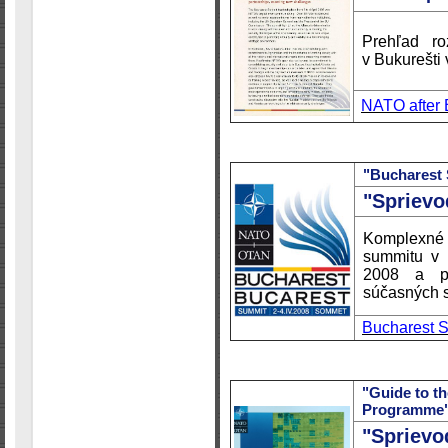
Prehľad r
v Bukurešti 
NATO after 
"Bucharest
"Sprievo
Komplexné 
summitu v B
2008 a pr
súčasných s
Bucharest S
"Guide to t
Programme
"Spriev