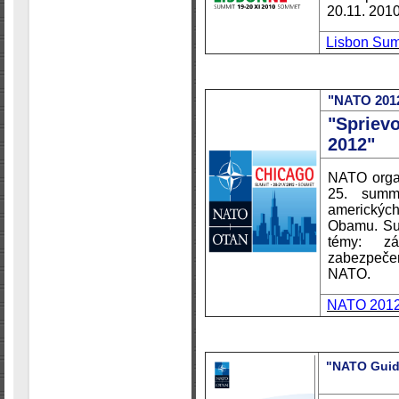
20.11. 2010
Lisbon Sum
"NATO 201
"Spriev
2012"
NATO orga
25. summ
americký
Obamu. Sum
témy: zá
zabezpečen
NATO.
NATO 2012
"N