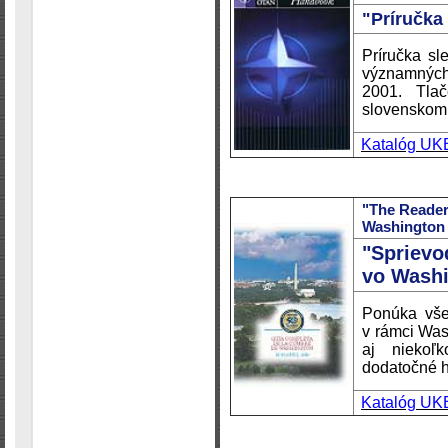
"Príručka
Príručka sl
významných
2001. Tlač
slovenskom
Katalóg UK
"The Reader
Washington
"Spriev
vo Washi
Ponúka všet
v rámci Was
aj niekoľk
dodatočné hi
Katalóg UK