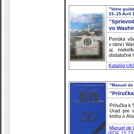
"Votre guid
23-.25 Avril
"Sprievo
vo Washing
Ponúka vše
v rámci Was
aj niekoľk
dodatočné h
Katalóg UK
"Manuel de 
"Príručka
Príručka k
Úrad pre i
knihu o Alia
Manuel de l
(PDF, 15,73