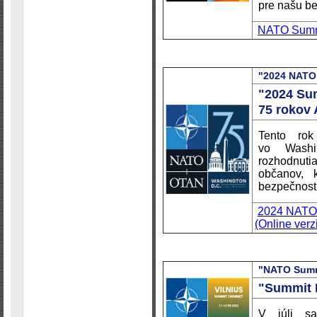
pre našu b
NATO Summi
"2024 NATO 
"2024 Su
75 rokov 
Tento ro
vo Washin
rozhodnutia
občanov, 
bezpečnostn
2024 NATO S
(Online verz
"NATO Summi
"Summit 
V júli sa