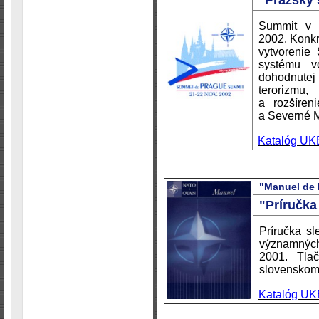
Summit v 
2002. Konkr
vytvorenie 
systému v
dohodnutej
terorizmu
a rozšíren
a
Severné 
Katalóg UK
"Manuel de 
"Príručk
Príručka sl
významných
2001. Tlač
slovenskom
Katalóg UK