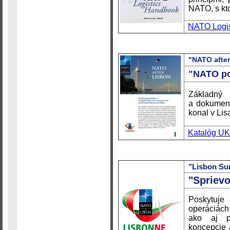
NATO, s kto
NATO Logis
"NATO afte
"NATO po
Základn
a dokument
konal v Li
Katalóg U
"Lisbon Su
"Spriev
Poskytuj
operáciách
ako aj pr
koncepcie 