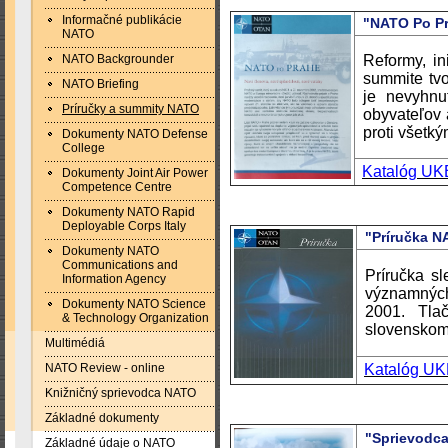
Informačné publikácie
"NATO Po P
NATO
NATO Backgrounder
Reformy, in
summite tvo
NATO Briefing
je nevyhnu
Príručky a summity NATO
obyvateľov 
proti všetk
Dokumenty NATO Defense
College
Katalóg UK
Dokumenty Joint Air Power
Competence Centre
Dokumenty NATO Rapid
Deployable Corps Italy
"Príručka N
Dokumenty NATO
Communications and
Príručka sl
Information Agency
významnýc
Dokumenty NATO Science
2001. Tla
& Technology Organization
slovenskom
Multimédiá
NATO Review - online
Katalóg U
Knižničný sprievodca NATO
Základné dokumenty
"Sprievodc
Základné údaje o NATO