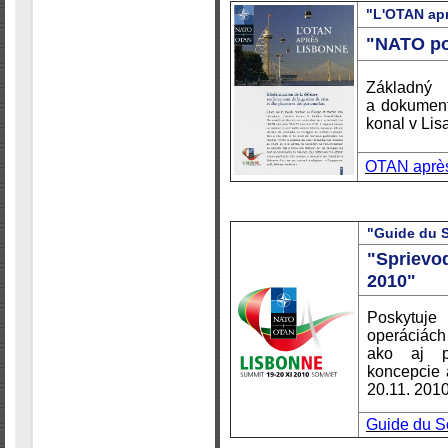
"L'OTAN ap
"NATO po
Základn
a dokument
konal v Li
OTAN après
"Guide du 
"Sprievo
2010"
Poskytuj
operáciách
ako aj pr
koncepcie 
20.11. 2010
Guide du S