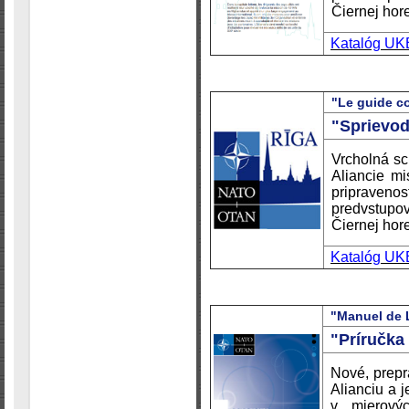
Čiernej hor
Katalóg UK
"Le guide c
"Sprievo
Vrcholná sc
Aliancie mi
pripravenos
predvstupo
Čiernej hor
Katalóg UK
"
Manuel de 
"Príručka
Nové, prepra
Alianciu a j
v mierovýc