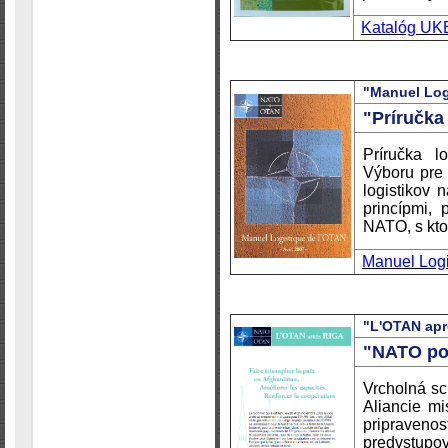
Katalóg UK
"Manuel Log
"Príručka
Príručka l
Výboru pre 
logistikov 
princípmi, 
NATO, s kto
Manuel Logi
"L'OTAN apr
"NATO po
Vrcholná sc
Aliancie mi
pripravenos
predvstupo