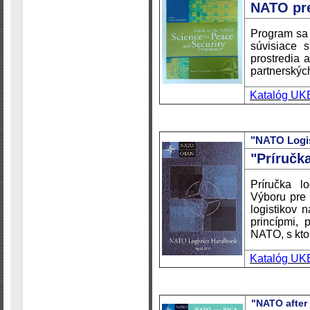
NATO pre
Program sa 
súvisiace s
prostredia 
partnerských
Katalóg UK
"NATO Logi
"Príručk
Príručka l
Výboru pre 
logistikov 
princípmi, 
NATO, s ktor
Katalóg UK
"NATO after