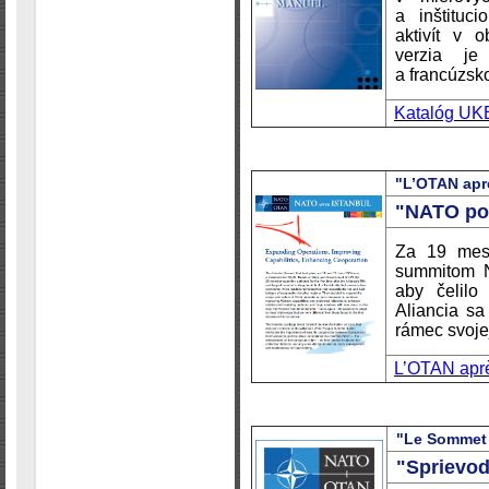
a inštituc
aktivít v 
verzia je
a francúzsk
Katalóg UK
"L’OTAN apr
"NATO po 
Za 19 mes
summitom N
aby čelilo
Aliancia sa
rámec svojej
L’OTAN aprè
"Le Sommet 
"Sprievo