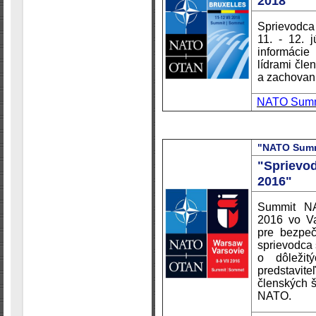
2018"
Sprievodca
11. - 12. 
informácie
lídrami čle
a zachovanie
NATO Summi
"NATO Summ
"Sprievo
2016"
Summit NA
2016 vo Va
pre bezpeč
sprievodca
o dôležit
predstavi
členských š
NATO.