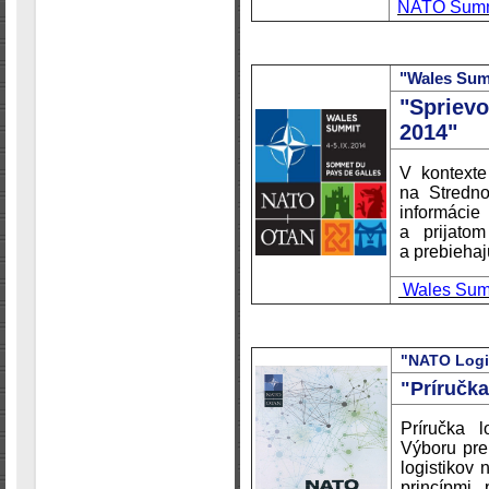
NATO Summi
"Wales Sum
"Spriev
2014"
V kontexte 
na Stredno
informáci
a prijatom
a prebiehaj
Wales Summ
"NATO Logi
"Príručka
Príručka 
Výboru pre 
logistikov 
princípmi,