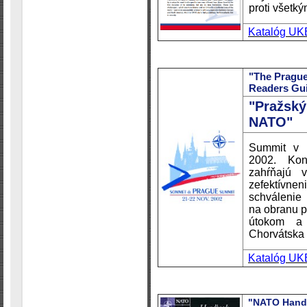
proti všetk
Katalóg UK
"The Pragu
Readers Gu
"Pražský
NATO"
Summit v 
2002. Kon
zahŕňajú v
zefektívne
schváleni
na obranu p
útokom a 
Chorvátska
Katalóg UK
"NATO Hand