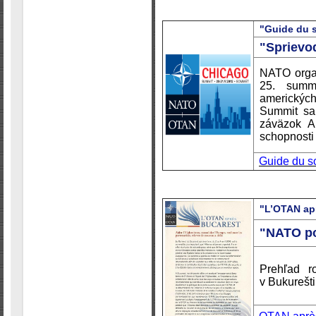
"Guide du 
"Sprievo
NATO orga
25. summ
amerických
Summit sa
záväzok Al
schopnosti 
Guide du s
"L’OTAN ap
"NATO po
Prehľad r
v Bukurešti