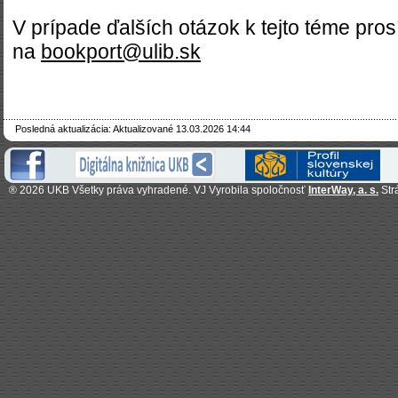
V prípade ďalších otázok k tejto téme pro
na
bookport@ulib.sk
Posledná aktualizácia: Aktualizované 13.03.2026 14:44
®
2026 UKB Všetky práva vyhradené. VJ Vyrobila spoločnosť
InterWay, a. s.
Str