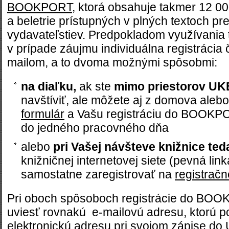
BOOKPORT
, ktorá obsahuje takmer 12 000
a beletrie prístupných v plných textoch p
vydavateľstiev. Predpokladom využívania te
v prípade záujmu individuálna registrácia
mailom, a to dvoma možnými spôsobmi:
na diaľku,
ak ste
mimo priestorov UK
navštíviť, ale môžete aj z domova alebo
formulár
a Vašu registráciu do BOOKPO
do jedného pracovného dňa
alebo
pri Vašej návšteve knižnice ted
knižničnej internetovej siete (pevná lin
samostatne zaregistrovať na
registračn
Pri oboch spôsoboch registrácie do BOO
uviesť rovnakú e-mailovú adresu, ktorú p
elektronickú adresu pri svojom zápise do