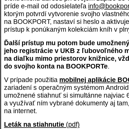
príde e-mail od odosielateľa
info@bookpor
ktorým potvrdí vytvorenie svojho vlastné
na BOOKPORT, nastaví si heslo a aktivuje 
prístup k ponúkaným kolekciám kníh v pln
Ďalší prístup mu potom bude umožnený 
jeho registrácie v UKB z ľubovoľného mi
na diaľku mimo priestorov knižnice, vž
do svojho konta na BOOKPORTe
.
V prípade použitia
mobilnej aplikácie 
zariadení s operačným systémom Android
umožnené stiahnuť si simultánne najviac 6 k
a využívať ním vybrané dokumenty aj tam, 
na internet.
Leták na stiahnutie
(pdf)