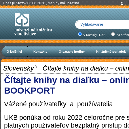
Dnes je Štvrtok 06.08.2026 , meniny má Jozefína
v Katalógu UKB
na strán
O knižnici
Kontakty
Otváracie hodiny
Knižničný poriadok
Slovensky
Čítajte knihy na diaľku – on
Čítajte knihy na diaľku – onli
BOOKPORT
Vážené používateľky a používatelia,
UKB ponúka od roku 2022 celoročne pre s
platných používateľov bezplatný prístup d