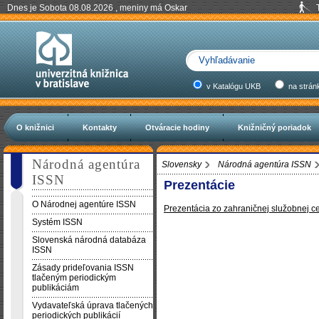
Dnes je Sobota 08.08.2026 , meniny má Oskar
v Katalógu UKB
na strán
O knižnici
Kontakty
Otváracie hodiny
Knižničný poriadok
Národná agentúra
Slovensky
Národná agentúra ISSN
ISSN
Prezentácie
O Národnej agentúre ISSN
Prezentácia zo zahraničnej služobnej ce
Systém ISSN
Slovenská národná databáza
ISSN
Zásady prideľovania ISSN
tlačeným periodickým
publikáciám
Vydavateľská úprava tlačených
periodických publikácií