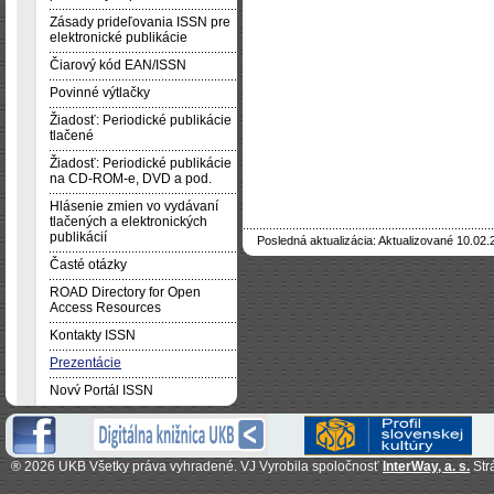
Zásady prideľovania ISSN pre
elektronické publikácie
Čiarový kód EAN/ISSN
Povinné výtlačky
Žiadosť: Periodické publikácie
tlačené
Žiadosť: Periodické publikácie
na CD-ROM-e, DVD a pod.
Hlásenie zmien vo vydávaní
tlačených a elektronických
publikácií
Posledná aktualizácia: Aktualizované 10.02.
Časté otázky
ROAD Directory for Open
Access Resources
Kontakty ISSN
Prezentácie
Nový Portál ISSN
®
2026 UKB Všetky práva vyhradené. VJ Vyrobila spoločnosť
InterWay, a. s.
Str