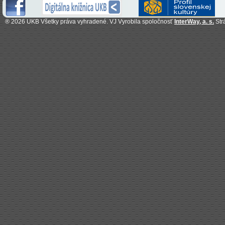
®
2026 UKB Všetky práva vyhradené. VJ Vyrobila spoločnosť
InterWay, a. s.
Str