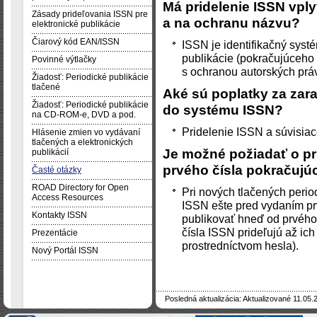
Má pridelenie ISSN vpl
Zásady prideľovania ISSN pre
a na ochranu názvu?
elektronické publikácie
Čiarový kód EAN/ISSN
ISSN je identifikačný systém
publikácie (pokračujúceho
Povinné výtlačky
s ochranou autorských práv
Žiadosť: Periodické publikácie
tlačené
Aké sú poplatky za zara
Žiadosť: Periodické publikácie
do systému ISSN?
na CD-ROM-e, DVD a pod.
Pridelenie ISSN a súvisiac
Hlásenie zmien vo vydávaní
tlačených a elektronických
Je možné požiadať o pr
publikácií
prvého čísla pokračuj
Časté otázky
ROAD Directory for Open
Pri nových tlačených perio
Access Resources
ISSN ešte pred vydaním pr
Kontakty ISSN
publikovať hneď od prvého 
čísla ISSN prideľujú až ich
Prezentácie
prostredníctvom hesla).
Nový Portál ISSN
Posledná aktualizácia: Aktualizované 11.05.