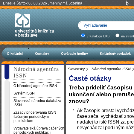
Dnes je Štvrtok 06.08.2026 , meniny má Jozefína
v Katalógu UKB
na strán
O knižnici
Kontakty
Otváracie hodiny
Knižničný poriadok
Národná agentúra
Slovensky
Národná agentúra ISSN
ISSN
Časté otázky
O Národnej agentúre ISSN
Treba prideliť časopisu
ukončení alebo preruše
Systém ISSN
znovu?
Slovenská národná databáza
ISSN
Ak časopis prestal vychádz
Zásady prideľovania ISSN
čase začal vychádzať znov
tlačeným periodickým
publikáciám
naďalej to isté ISSN za p
nevychádzal pod iným ná
Vydavateľská úprava tlačených
periodických publikácií