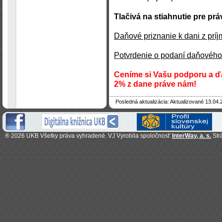
Tlačivá na stiahnutie pre pr
Daňové priznanie k dani z prí
Potvrdenie o podaní daňového 
Ceníme si Vašu podporu a ď
2% z dane práve nám!
Posledná aktualizácia: Aktualizované 13.04.
®
2026 UKB Všetky práva vyhradené. VJ Vyrobila spoločnosť
InterWay, a. s.
Str