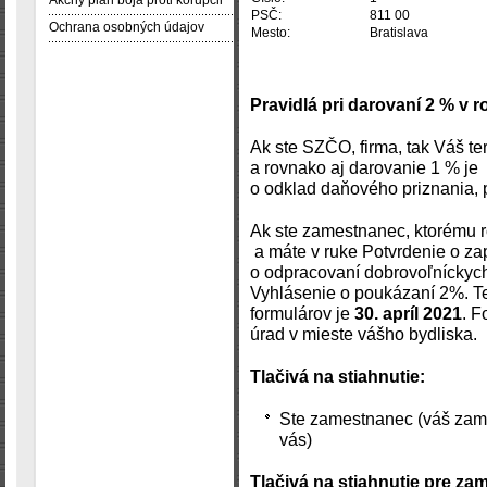
Akčný plán boja proti korupcii
PSČ:
811 00
Ochrana osobných údajov
Mesto:
Bratislava
Pravidlá pri darovaní 2 % v r
Ak ste SZČO, firma, tak Váš t
a rovnako aj darovanie 1 % je
o odklad daňového priznania, p
Ak ste zamestnanec, ktorému 
a máte v ruke Potvrdenie o za
o odpracovaní dobrovoľníckych 
Vyhlásenie o poukázaní 2%. Te
formulárov je
30. apríl 2021
. F
úrad v mieste vášho bydliska.
Tlačivá na stiahnutie:
Ste zamestnanec (váš zame
vás)
Tlačivá na stiahnutie pre za