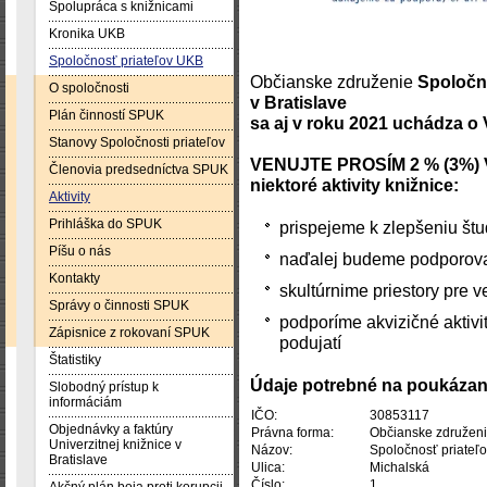
Spolupráca s knižnicami
Kronika UKB
Spoločnosť priateľov UKB
Občianske združenie
Spoločno
O spoločnosti
v Bratislave
Plán činností SPUK
sa aj v roku 2021 uchádza o
Stanovy Spoločnosti priateľov
VENUJTE PROSÍM 2 % (3%) 
Členovia predsedníctva SPUK
niektoré aktivity knižnice:
Aktivity
Prihláška do SPUK
prispejeme k zlepšeniu štu
Píšu o nás
naďalej budeme podporova
Kontakty
skultúrnime priestory pre v
Správy o činnosti SPUK
podporíme akvizičné aktivi
Zápisnice z rokovaní SPUK
podujatí
Štatistiky
Údaje potrebné na poukázan
Slobodný prístup k
informáciám
IČO:
30853117
Objednávky a faktúry
Právna forma:
Občianske združen
Univerzitnej knižnice v
Názov:
Spoločnosť priateľov
Bratislave
Ulica:
Michalská
Číslo:
1