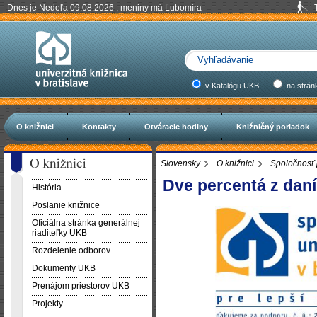
Dnes je Nedeľa 09.08.2026 , meniny má Ľubomíra
v Katalógu UKB
na strán
O knižnici
Kontakty
Otváracie hodiny
Knižničný poriadok
Slovensky
O knižnici
Spoločnosť 
Dve percentá z daní
História
Poslanie knižnice
Oficiálna stránka generálnej
riaditeľky UKB
Rozdelenie odborov
Dokumenty UKB
Prenájom priestorov UKB
Projekty