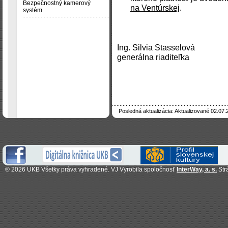
Bezpečnostný kamerový
na Ventúrskej
.
systém
Ing. Silvia Stasselová
generálna riaditeľka
Posledná aktualizácia: Aktualizované 02.07.
®
2026 UKB Všetky práva vyhradené. VJ Vyrobila spoločnosť
InterWay, a. s.
Str