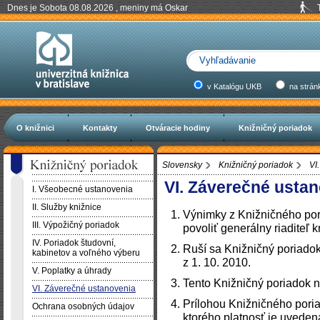
Dnes je Sobota 08.08.2026 , meniny má Oskar
v Katalógu UKB
na strán
O knižnici
Kontakty
Otváracie hodiny
Knižničný poriadok
Slovensky
Knižničný poriadok
VI
VI. Záverečné usta
I. Všeobecné ustanovenia
II. Služby knižnice
Výnimky z Knižničného po
III. Výpožičný poriadok
povoliť generálny riaditeľ k
IV. Poriadok študovní,
Ruší sa Knižničný poriadok 
kabinetov a voľného výberu
z 1. 10. 2010.
V. Poplatky a úhrady
Tento Knižničný poriadok n
VI. Záverečné ustanovenia
Prílohou Knižničného pori
Ochrana osobných údajov
ktorého platnosť je uveden