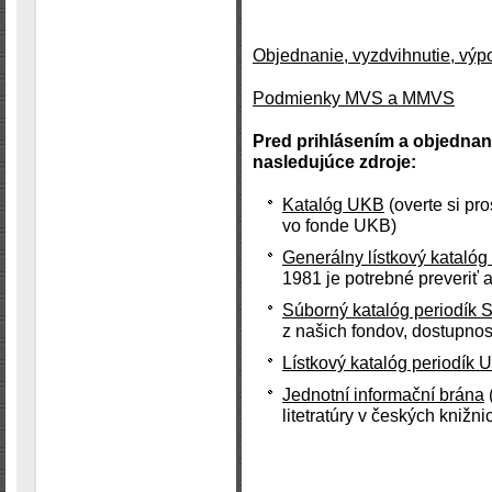
Objednanie, vyzdvihnutie, výpo
Podmienky MVS a MMVS
Pred prihlásením a objednan
nasledujúce zdroje:
Katalóg UKB
(overte si pr
vo fonde UKB)
Generálny lístkový kataló
1981 je potrebné preveriť a
Súborný katalóg periodík 
z našich fondov, dostupnosť
Lístkový katalóg periodík 
Jednotní informační brána
litetratúry v českých knižni