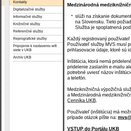
Kontakty
Medzinárodná medziknižnič
Digitalizačné služby
slúži na získanie dokument
Informačné služby
na Slovensku. Tieto požia
Knižničné služby
Služba je spoplatnená po
Referenčné služby
Každý registrovaný používat
Reprografické služby
Používateľ služby MVS musí p
Pripojenie k nastaveniu wifi
prihlasovacie údaje, ktoré sú 
siete v UKB
Archív UKB
Inštitúcia, ktorá nemá pridelen
pridelenie zaslaním e-mailu al
potrebné uviesť názov inštitúc
a telefón.
Medziknižničná výpožičná služ
a Medzinárodná medziknižničn
Cenníka UKB
.
Používateľ (inštitúcia) má mo
prípade otázok píšte na:
mvs@u
VSTUP do Portálu UKB