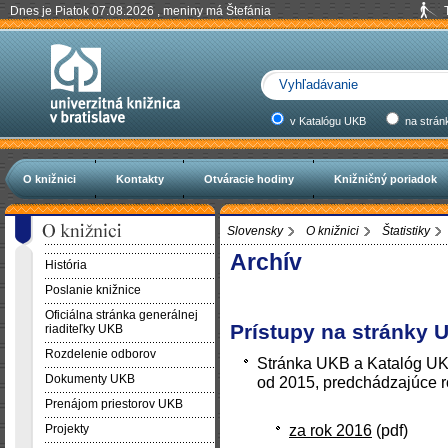
Dnes je Piatok 07.08.2026 , meniny má Štefánia
v Katalógu UKB
na strán
O knižnici
Kontakty
Otváracie hodiny
Knižničný poriadok
Slovensky
O knižnici
Štatistiky
Archív
História
Poslanie knižnice
Oficiálna stránka generálnej
Prístupy na stránky 
riaditeľky UKB
Rozdelenie odborov
Stránka UKB a Katalóg UK
Dokumenty UKB
od 2015, predchádzajúce r
Prenájom priestorov UKB
za rok 2016
(pdf)
Projekty