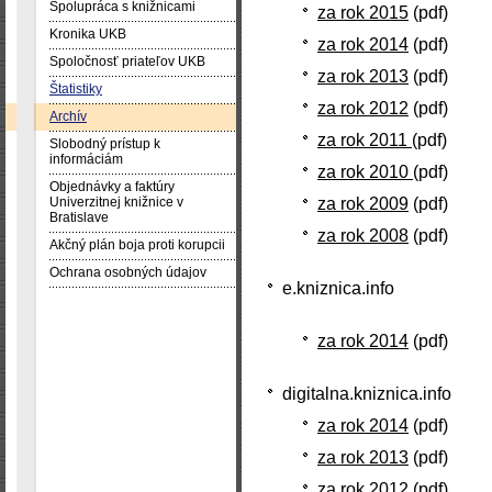
Spolupráca s knižnicami
za rok 2015
(pdf)
Kronika UKB
za rok 2014
(pdf)
Spoločnosť priateľov UKB
za rok 2013
(pdf)
Štatistiky
za rok 2012
(pdf)
Archív
za rok 2011
(pdf)
Slobodný prístup k
informáciám
za rok 2010
(pdf)
Objednávky a faktúry
za rok 2009
(pdf)
Univerzitnej knižnice v
Bratislave
za rok 2008
(pdf)
Akčný plán boja proti korupcii
Ochrana osobných údajov
e.kniznica.info
za rok 2014
(pdf)
digitalna.kniznica.info
za rok 2014
(pdf)
za rok 2013
(pdf)
za rok 2012
(pdf)