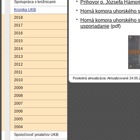
Príhovor p. Józsefa Hámo
Spolupráca s knižnicami
Kronika UKB
Horná komora uhorského s
2018
Horná komora uhorského s
2017
usporiadanie
(pdf)
2016
2015
2014
2013
2012
2011
Posledná aktualizácia: Aktualizované 24.05.
2010
2009
2008
2007
2006
2005
2004
Spoločnosť priateľov UKB