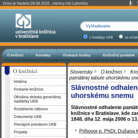
Dnes je Nedeľa 09.08.2026 , meniny má Ľubomíra
v Katalógu UKB
na strán
O knižnici
Kontakty
Otváracie hodiny
Knižničný poriadok
Slovensky
O knižnici
Kr
pamätnej tabule uhorskému s
História
Slávnostné odhalen
Poslanie knižnice
uhorskému snemu
Oficiálna stránka generálnej
riaditeľky UKB
Slávnostné odhalenie pamätn
Rozdelenie odborov
knižnice v Bratislave, kde z
Dokumenty UKB
1848, dňa 12. mája 2006 o 13
Prenájom priestorov UKB
Príhovor p. PhDr. Dušana
Projekty