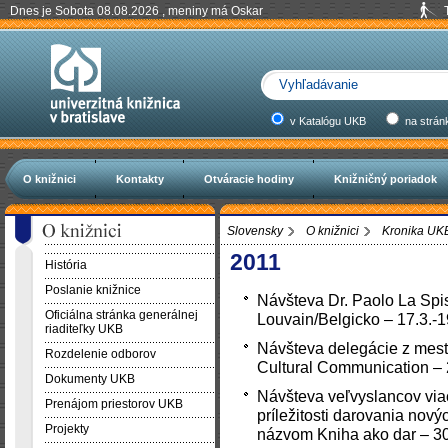
Dnes je Sobota 08.08.2026 , meniny má Oskar
v Katalógu UKB
na strán
O knižnici
Kontakty
Otváracie hodiny
Knižničný poriadok
Slovensky
O knižnici
Kronika UK
2011
História
Poslanie knižnice
Návšteva Dr. Paolo La Spis
Oficiálna stránka generálnej
Louvain/Belgicko – 17.3.-
riaditeľky UKB
Návšteva delegácie z mesta
Rozdelenie odborov
Cultural Communication – 
Dokumenty UKB
Návšteva veľvyslancov viac
Prenájom priestorov UKB
príležitosti darovania nov
Projekty
názvom Kniha ako dar – 3