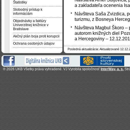
Štatistiky
a zakladateľa ocenenia Is
Slobodný prístup k
Návšteva Saša Zvizdica, po
informáciám
turizmu, z Bosneya Herceg
Objednávky a faktúry
Univerzitnej knižnice v
Návšteva Magbul Škoro – pub
Bratislave
autorom knižných diel Poz
Akčný plán boja proti korupcii
a Hercegoviny – 12.12.20
Ochrana osobných údajov
Posledná aktualizácia: Aktualizované 12.12.
®
2026 UKB Všetky práva vyhradené. VJ Vyrobila spoločnosť
InterWay, a. s.
Str