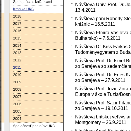
Spolupráca s knižnicami
Návšteva Univ. Prof. Dr. J
Kronika UKB
13.4.2011
2018
Návšteva pani Roberty Ste
knižníc – 16.5.2011
2017
2016
Návšteva Elmira Vasileva z 
Bulharsko) – 7.6.2011
2015
2014
Návšteva Dr. Kiss Farkas 
Tudományegyetem z Budape
2013
Návšteva Prof. Dr. Ismet B
2012
zo Sarajeva so sedemčlenn
2011
Návšteva Prof. Dr. Enes Ka
2010
zo Sarajeva – 27.9.2011
2009
Návšteva Prof. Jozic Zora
2008
Európa v škole Tuzla/Bosn
2007
Návšteva Prof. Sacir Filand
2006
zo Sarajeva – 19.10.2011
2005
Návšteva britskej veľvysl
2004
Montgomery – 26.9.2011
Spoločnosť priateľov UKB
Návšteva Amel Suljovića, 