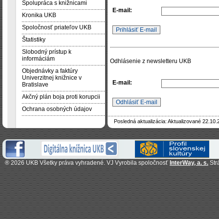
Spolupráca s knižnicami
E-mail:
Kronika UKB
Spoločnosť priateľov UKB
Štatistiky
Slobodný prístup k
informáciám
Odhlásenie z newsletteru UKB
Objednávky a faktúry
Univerzitnej knižnice v
E-mail:
Bratislave
Akčný plán boja proti korupcii
Ochrana osobných údajov
Posledná aktualizácia: Aktualizované 22.10.
®
2026 UKB Všetky práva vyhradené. VJ Vyrobila spoločnosť
InterWay, a. s.
Str