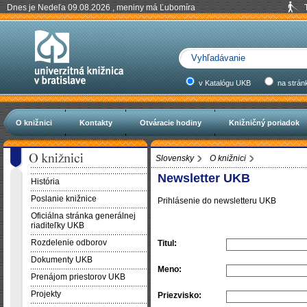
Dnes je Nedeľa 09.08.2026 , meniny má Ľubomíra
v Katalógu UKB
na strán
O knižnici
Kontakty
Otváracie hodiny
Knižničný poriadok
Slovensky
O knižnici
Newsletter UKB
História
Poslanie knižnice
Prihlásenie do newsletteru UKB
Oficiálna stránka generálnej
riaditeľky UKB
Rozdelenie odborov
Titul:
Dokumenty UKB
Meno:
Prenájom priestorov UKB
Projekty
Priezvisko: