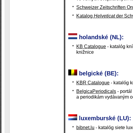
Schweizer Zeitschriften On
Katalog
Helveticat
der Schw
holandské (NL):
KB Catalogue
- katalóg kn
knižnice
belgické (BE):
KBR Catalogue
- katalóg k
BelgicaPeriodicals
- portá
a periodikám vydávaným o
luxemburské (LU):
bibnet.lu
- katalóg siete l