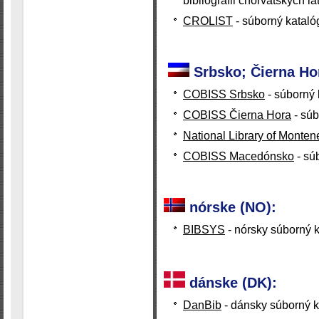
bibliografii chorvátskych lat
CROLIST
- súborný kataló
Srbsko; Čierna H
COBISS Srbsko
- súborný 
COBISS Čierna Hora
- súb
National Library of Monten
COBISS Macedónsko
- sú
nórske (NO):
BIBSYS
- nórsky súborný 
dánske (DK):
DanBib
- dánsky súborný k