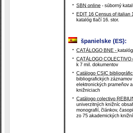
SBN online
- súborný katal
EDIT 16 Census of italian 
katalóg tlačí 16. stor.
španielske (ES):
CATÁLOGO BNE -
katalóg
CATÁLOGO COLECTIVO de 
k 7 mil. dokumentov
Catálogo CSIC bibliográfi
bibliografických záznamov 
elektronických prameňov a
knižniciach
Catálogo colectivo REBIU
univerzitných knižníc obsa
monografií, článkov, časo
zo 75 akademických knižn