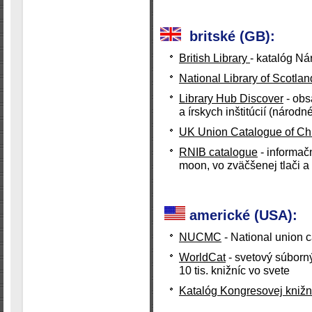
britské (GB):
British Library
- katalóg Ná
National Library of Scotla
Library Hub Discover
- obs
a írskych inštitúcií (národ
UK Union Catalogue of Ch
RNIB catalogue
- informač
moon, vo zväčšenej tlači 
americké (USA):
NUCMC
- National union c
WorldCat
- svetový súborn
10 tis. knižníc vo svete
Katalóg Kongresovej kniž