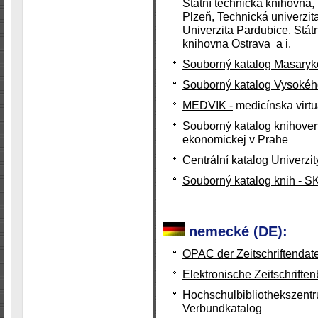
Státní technická knihovna
Plzeň, Technická univerzi
Univerzita Pardubice, Stát
knihovna Ostrava a i.
Souborný katalog Masaryko
Souborný katalog Vysokého
MEDVIK -
medicínska virtu
Souborný katalog knihov
ekonomickej v Prahe
Centrální katalog Univerzi
Souborný katalog knih - S
nemecké (DE):
OPAC der Zeitschriftenda
Elektronische Zeitschriften
Hochschulbibliothekszent
Verbundkatalog