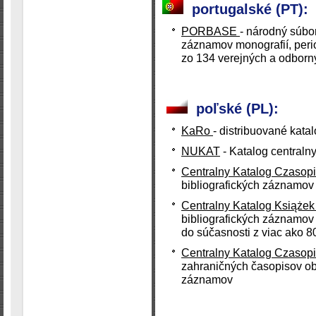
portugalské (PT):
PORBASE
- národný súbor
záznamov monografií, peri
zo 134 verejných a odborn
poľské (PL):
KaRo
- distribuované kata
NUKAT
- Katalog centralny
Centralny Katalog Czasop
bibliografických záznamov 
Centralny Katalog Książe
bibliografických záznamov
do súčasnosti z viac ako 8
Centralny Katalog Czasop
zahraničných časopisov obs
záznamov