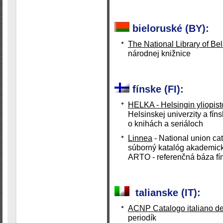
bieloruské (BY):
The National Library of Be
národnej knižnice
fínske (FI):
HELKA - Helsingin yliopisto
Helsinskej univerzity a fí
o knihách a seriáloch
Linnea
- National union ca
súborný katalóg akademický
ARTO - referenčná báza fí
talianske (IT):
ACNP Catalogo italiano de
periodík