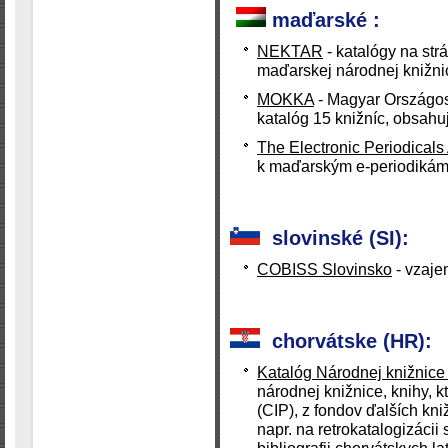
maďarské :
NEKTAR
- katalógy na st
maďarskej národnej knižni
MOKKA
- Magyar Országos
katalóg 15 knižníc, obsahu
The Electronic Periodical
k maďarským e-periodiká
slovinské (SI):
COBISS Slovinsko
- vzaje
chorvátske (HR):
Katalóg Národnej knižnic
národnej knižnice, knihy, k
(CIP), z fondov ďalších kni
napr. na retrokatalogizácii