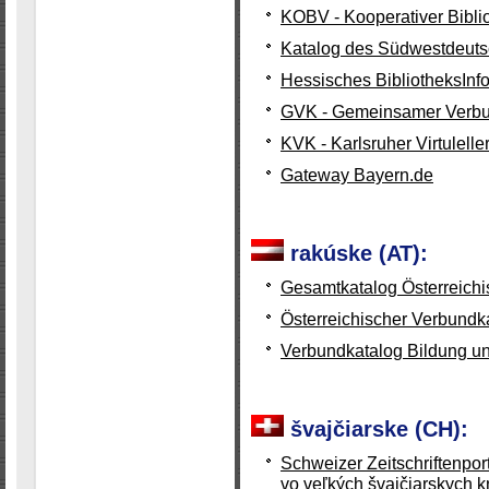
KOBV - Kooperativer Bibli
Katalog des Südwestdeuts
Hessisches BibliotheksIn
GVK - Gemeinsamer Verbu
KVK - Karlsruher Virtulelle
Gateway Bayern.de
rakúske (AT):
Gesamtkatalog Österreich
Österreichischer Verbundk
Verbundkatalog Bildung un
švajčiarske (CH):
Schweizer Zeitschriftenpor
vo veľkých švajčiarskych k