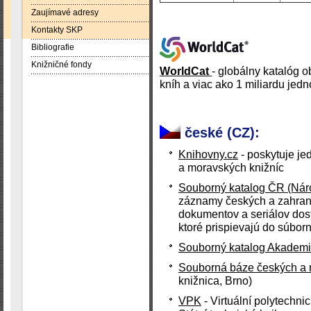
Zaujímavé adresy
Kontakty SKP
Bibliografie
Knižničné fondy
WorldCat
- globálny katalóg 
kníh a viac ako 1 miliardu jedn
české (CZ):
Knihovny.cz
- poskytuje je
a moravských knižníc
Souborný katalog ČR (Nár
záznamy českých a zahrani
dokumentov a seriálov dost
ktoré prispievajú do súbo
Souborný katalog Akadem
Souborná báze českých a 
knižnica, Brno)
VPK
- Virtuální polytechni