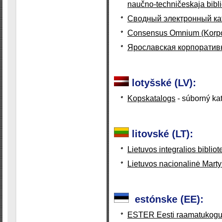
naučno-techničeskaja bibli
Сводный электронный кат
Consensus Omnium (Korpora
Ярославская корпоративн
lotyšské (LV):
Kopskatalogs
- súborný ka
litovské (LT):
Lietuvos integralios biblio
Lietuvos nacionalinė Mart
estónske (EE):
ESTER Eesti raamatukogud