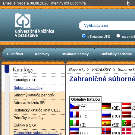
Dnes je Nedeľa 09.08.2026 , meniny má Ľubomíra
v Katalógu UKB
na strán
O knižnici
Kontakty
Otváracie hodiny
Knižničný poriadok
Slovensky
KATALÓGY
Súborné k
Zahraničné súborné
Katalógy UKB
Súborné katalógy
Súborný katalóg periodík
Globálny katalóg
Adresár knižníc SR
(CZ)
(DE)
(
Historický katalóg kníh CEZL
(FR)
(RU)
(
Príručky, materiály
(IT)
(ES)
(
Články o SKP
Zahraničné súborné katalógy
(YU)
(NO)
(