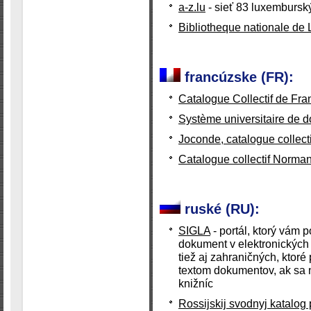
a-z.lu
- sieť 83 luxembursk
Bibliotheque nationale de
francúzske (FR):
Catalogue Collectif de Fra
Système universitaire de 
Joconde, catalogue collect
Catalogue collectif Norma
ruské (RU):
SIGLA
- portál, ktorý vám
dokument v elektronických 
tiež aj zahraničných, ktoré
textom dokumentov, ak sa
knižníc
Rossijskij svodnyj katalog