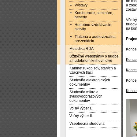
do me
Výstavy
a zosk
zostav
Konferencie, semináre,
besedy
Všetky
budove
Hudobno-vzdelávacie
na kon
aktivity
Tlačená a audiovizuálna
Praje
prezentácia
Metodika RDA
Koncer
Užitočné webstránky o hudbe
Koncer
a hudobnom knihovníctve
Kabinet rukopisov, starých a
Koncer
vzácnych tlačí
Študovňa elektronických
Koncer
dokumentov
Koncer
Študovňa mikro a
zvukovoobrazových
dokumentov
Voľný výber I.
Voľný výber II.
Všeobecná študovňa