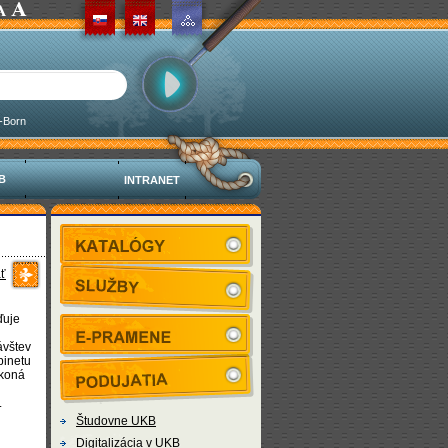
-Born
KB
INTRANET
ť
ďuje
ávštev
binetu
 koná
.
Študovne UKB
Digitalizácia v UKB