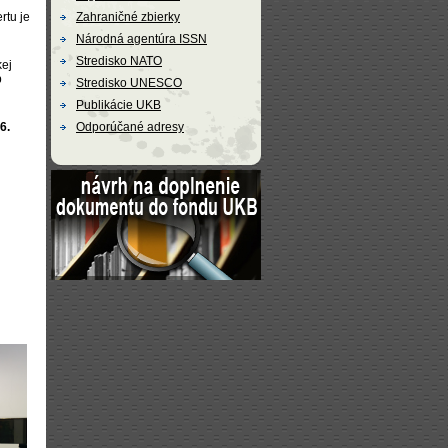
rtu je
Zahraničné zbierky
Národná agentúra ISSN
Stredisko NATO
kej
p
Stredisko UNESCO
Publikácie UKB
6.
Odporúčané adresy