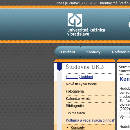
Dnes je Piatok 07.08.2026 , meniny má Štefáni
O knižnici
Kontakty
Otváracie h
Študovne UKB
Sloven
Koncer
Hudobný kabinet
Kon
Nové tituly vo fonde
Hudobn
Fotogaléria
centro
predov
Kalendár výročí
Zohľad
význam
Bibliografie
(2022)
autors
Tip mesiaca
Výnimo
Kultúrna a vzdelávacia činnosť
Hudobn
Koncerty