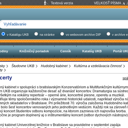
a
Textová verzia
VELKOSŤ PÍSMA
v Katalógu UKB
na stránke
vo webovom archíve DIP
v archíve e
odiny
Knižničný poriadok
Cenník
Katalóg UKB
Portál U
sky
Študovne UKB
Hudobný kabinet
Kultúrna a vzdelávacia činnosť
ty
certy
spä
ý kabinet v spolupráci s bratislavským Konzervatóriom a Multifunkčným kultúrnym
m UKB organizuje každoročne desať až dvanásť koncertov. Dramaturgia sa sústre
šetkým na vokálny repertoár – operné árie, koncertné piesne, operetu a muzikál.
ňuje témy spoločenského roka i významné historické udalosti, napríklad výročia n
ných skladateľov v Bratislave. Pri príležitosti 70. výročia založenia Hudobného ka
 bolo šesť koncertov venovaných jeho jednotlivým vedúcim. Každý rok sa zároveň
ký koncert študentov odboru kompozície, na ktorom zaznieva ich najnovšia tvorba.
čne je program doplnený aj o inštrumentálny koncert (odbor dychových nástrojov)
ý kabinet Univerzitnej knižnice v Bratislave sa pravidelne v septembri zapája