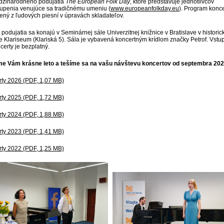
dzinárodného podujatia
The European Folk Day
, ktoré predstavuje jednotlivcov
upenia venujúce sa tradičnému umeniu (
www.europeanfolkday.eu
). Program konce
ený z ľudových piesní v úpravách skladateľov.
 podujatia sa konajú v Seminárnej sále Univerzitnej knižnice v Bratislave v historic
 Klariseum (Klariská 5). Sála je vybavená koncertným krídlom značky Petrof. Vstu
certy je bezplatný.
me Vám krásne leto a tešíme sa na vašu návštevu koncertov od septembra 202
ty 2026 (PDF, 1,07 MB)
ty 2025 (PDF, 1,72 MB)
ty 2024 (PDF, 1,88 MB)
ty 2023 (PDF, 1,41 MB)
ty 2022 (PDF, 1,25 MB)