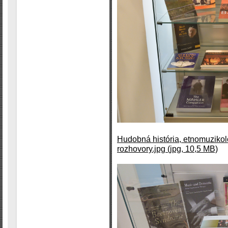
Hudobná história, etnomuzikológ
rozhovory.jpg (jpg, 10,5 MB)