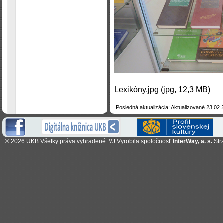
Lexikóny.jpg (jpg, 12,3 MB)
Posledná aktualizácia: Aktualizované 23.02.
®
2026 UKB Všetky práva vyhradené. VJ Vyrobila spoločnosť
InterWay, a. s.
Str