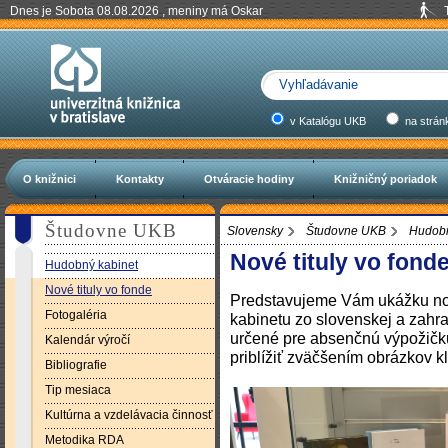
Dnes je Sobota 08.08.2026 , meniny má Oskar
v Katalógu UKB
na strán
O knižnici
Kontakty
Otváracie hodiny
Knižničný poriadok
Študovne UKB
Slovensky
Študovne UKB
Hudobn
Nové tituly vo fond
Hudobný kabinet
Nové tituly vo fonde
Predstavujeme Vám ukážku no
Fotogaléria
kabinetu zo slovenskej a zahra
určené pre absenčnú výpožičku
Kalendár výročí
priblížiť zväčšením obrázkov kl
Bibliografie
Tip mesiaca
Kultúrna a vzdelávacia činnosť
Metodika RDA