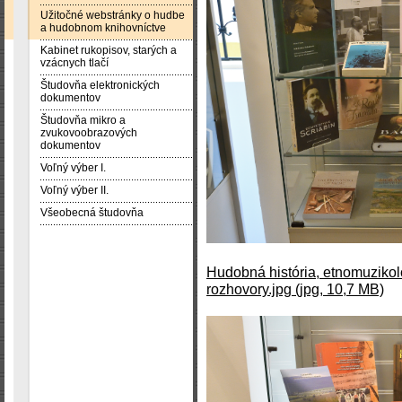
Užitočné webstránky o hudbe
a hudobnom knihovníctve
Kabinet rukopisov, starých a
vzácnych tlačí
Študovňa elektronických
dokumentov
Študovňa mikro a
zvukovoobrazových
dokumentov
Voľný výber I.
Voľný výber II.
Všeobecná študovňa
Hudobná história, etnomuzikológ
rozhovory.jpg (jpg, 10,7 MB)