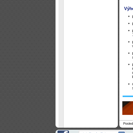
Výho
Posled