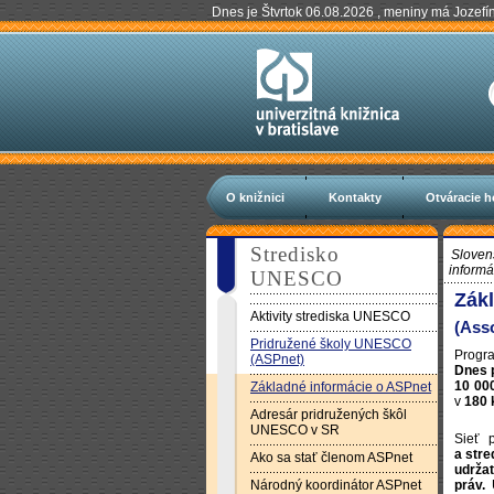
Dnes je Štvrtok 06.08.2026 , meniny má Jozefí
O knižnici
Kontakty
Otváracie h
Stredisko
Sloven
informá
UNESCO
Zák
Aktivity strediska UNESCO
(Ass
Pridružené školy UNESCO
Progra
(ASPnet)
Dnes 
10 00
Základné informácie o ASPnet
v
180 
Adresár pridružených škôl
UNESCO v SR
Sieť 
a stre
Ako sa stať členom ASPnet
udržat
Národný koordinátor ASPnet
práv.
U