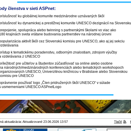
dy členstva v sieti ASPnet:
príslušnosť ku globálnej komunite medzinárodne uznávaných škôl
príslušnosť ku dynamickej a prestížnej komunite UNESCO dezignácií na Slovensk
prepojenie, spolupráca alebo twinning s partnerskými školami vo viac ako
180 krajinách sveta vrátane budovania partnerstiev na národnej úrovni
popularizácia aktivít škôl cez Slovenskú komisiu pre UNESCO, ako aj jej sekciu
vzdelávania
prístup k tematickému poradenstvu, odborným znalostiam, zdrojom výučby
a vzdelávania z UNESCO
príležitosť pre učiteľov a študentov zúčastňovať sa online alebo osobne
na národných/medzinárodných konferenciách alebo tematických workshopoch
organizovaných UNESCO, Univerzitnou knižnicou v Bratislave alebo Slovenskou
komisiu pre UNESCO
oprávnenie používať logo „Člen pridružených škôl UNESCO“ v súlade
s usmerneniami UNESCO ASPnetLogo
ná aktualizácia: Aktualizované 23.06.2026 13:57
Tlačiť