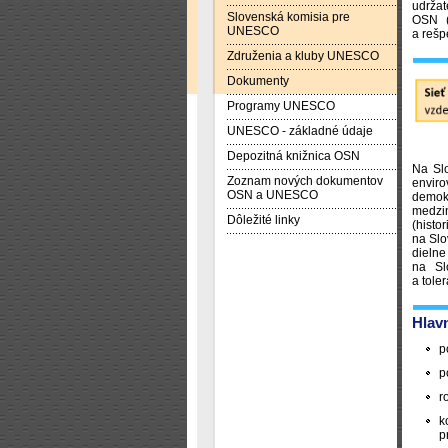
udrža
Slovenská komisia pre
OSN (
UNESCO
a rešp
Združenia a kluby UNESCO
Dokumenty
Programy UNESCO
UNESCO - základné údaje
Depozitná knižnica OSN
Na Sl
Zoznam nových dokumentov
enviro
OSN a UNESCO
demok
medzi
Dôležité linky
(hist
na Slo
dieln
na Sl
a tole
Hlav
p
p
r
k
p