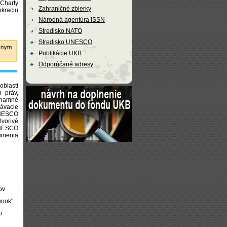
Charty
Zahraničné zbierky
kraciu
Národná agentúra ISSN
Stredisko NATO
Stredisko UNESCO
Publikácie UKB
Odporúčané adresy
oblasti
h práv,
znamné
ávacie
UNESCO
tvorivé
UNESCO
umenia
ov
enok"
o