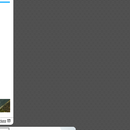
u
Hore