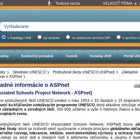
na
Textová verzia
VELKOSŤ PÍSMA
v Katalógu UKB
na stránke
vo webovom archíve DIP
v archíve e
odiny
Knižničný poriadok
Cenník
Katalóg UKB
Portál U
sky
Stredisko UNESCO
Pridružené školy UNESCO (ASPnet)
Základné
cie o ASPnet
ladné informácie o ASPnet
spä
ociated Schools Project Network - ASPnet)
m pridružených škôl UNESCO vznikol v roku 1953 v 33 školách v 15 krajinách
patrí ku kľúčovým vzdelávacím programom UNESCO
, ktorý aktuálne združuje v
0 základných a stredných škô
l, 350 000 učiteľov a vyše 5 miliónov žiakov a št
krajinách sveta.
pridružených škôl UNESCO (Associated Schools Network, ASPNet) tvoria
zá
dné školy
, ktoré sa rozhodli viesť vyučovanie v zmysle princípov
globálneho obči
eľného rozvoja, tolerancie, inklúzie, environmentálnej výchovy a ochrany ľ
silujú sa viesť deti a mladých ľudí k aktívnemu občianstvu a záujmu o bud