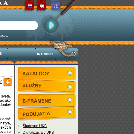
-Born
KB
INTRANET
ť
 sveta.
iac ako
udentov
kladné
anstva,
Študovne UKB
udských
ovanie
Digitalizácia v UKB