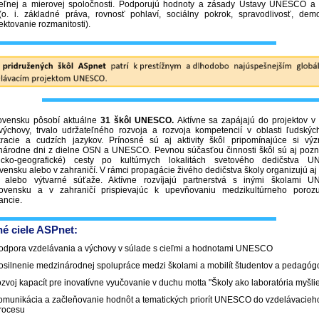
teľnej a mierovej spoločnosti. Podporujú hodnoty a zásady Ústavy UNESCO a 
o. i. základné práva, rovnosť pohlaví, sociálny pokrok, spravodlivosť, demo
ektovanie rozmanitosti).
ovensku pôsobí aktuálne
31 škôl UNESCO.
Aktívne sa zapájajú do projektov v 
výchovy, trvalo udržateľného rozvoja a rozvoja kompetencií v oblasti ľudskýc
racie a cudzích jazykov. Prínosné sú aj aktivity škôl pripomínajúce si vý
národne dni z dielne OSN a UNESCO. Pevnou súčasťou činnosti škôl sú aj pozn
oricko-geografické) cesty po kultúrnych lokalitách svetového dedičstva 
vensku alebo v zahraničí. V rámci propagácie živého dedičstva školy organizujú aj 
e alebo výtvarné súťaže. Aktívne rozvíjajú partnerstvá s inými školami 
ovensku a v zahraničí prispievajúc k upevňovaniu medzikultúrneho poroz
rancie.
né ciele ASPnet:
odpora vzdelávania a výchovy v súlade s cieľmi a hodnotami UNESCO
osilnenie medzinárodnej spolupráce medzi školami a mobilít študentov a pedagóg
ozvoj kapacít pre inovatívne vyučovanie v duchu motta "Školy ako laboratória myšli
omunikácia a začleňovanie hodnôt a tematických priorít UNESCO do vzdelávacieh
rocesu