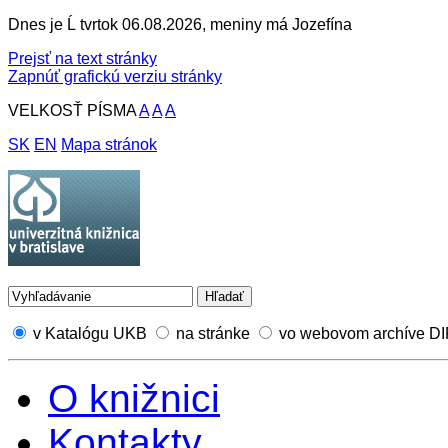
Dnes je Ĺ tvrtok 06.08.2026, meniny má Jozefína
Prejsť na text stránky
Zapnúť grafickú verziu stránky
VELKOSŤ PÍSMA
A
A
A
SK
EN
Mapa stránok
v Katalógu UKB
na stránke
vo webovom archíve D
O knižnici
Kontakty