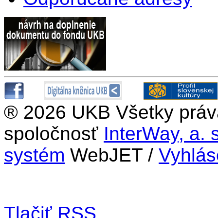
®
2026 UKB Všetky práva
spoločnosť
InterWay, a. s
systém
WebJET /
Vyhlás
Tlačiť
RSS