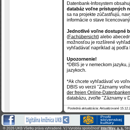
Datenbank-Infosystem obsahuj
databáz voľne prístupných n
sa na projekte zúčastňujú, na
informácie o stave licencovanýc
Jednotlivé voľne dostupné 
(
Fachübersicht
) alebo abecedn
možnosťou je rozšírené vyhľad
vyhľadávať napríklad aj podľa 
Upozornenie!
*DBIS je v nemeckom jazyku, j
jazykoch.
*Ak chcete vyhľadávať vo voľn
DBIS vo verzii "Záznamy voľne
der freien Online-Datenbanken
databázu, zvoľte "Záznamy v D
Posledná aktualizácia: Aktualizované 15.12.
®
2026 UKB Všetky práva vyhradené. VJ Vyrobila spoločnosť
InterWay, a. s.
Str