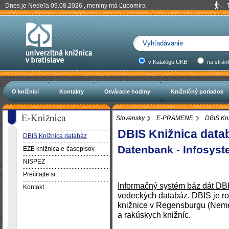
Dnes je Nedeľa 09.08.2026 , meniny má Ľubomíra
v Katalógu UKB
na strán
O knižnici
Kontakty
Otváracie hodiny
Knižničný poriadok
Slovensky
E-PRAMENE
DBIS Kn
DBIS Knižnica data
DBIS Knižnica databáz
Datenbank - Infosys
EZB knižnica e-časopisov
NISPEZ
Prečítajte si
Informačný systém báz dát DB
Kontakt
vedeckých databáz. DBIS je r
knižnice v Regensburgu (Nem
a rakúskych knižníc.