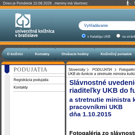
Dnes je Pondelok 10.08.2026 , meniny má Vavrinec
v Katalógu UKB
na strán
O knižnici
Kontakty
Otváracie hodiny
Knižničný poriadok
PODUJATIA
Slovensky
PODUJATIA
Fotogalér
UKB do funkcie a stretnutie ministra ku
Registrácia podujatia
Slávnostné uvedeni
Kontakty
riaditeľky UKB do f
a stretnutie ministra
pracovníkmi UKB
dňa 1.10.2015
Fotogaléria zo slávnost