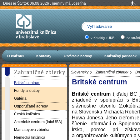
Dnes je Štvrtok 06.08.2026 , meniny má Jozefína
v Katalógu UKB
na strán
O knižnici
Kontakty
Otváracie hodiny
Knižničný poriadok
Zahraničné zbierky
Slovensky
Zahraničné zbierky
Br
Britské centrum
Britské centrum
Fondy a služby
Britské centrum
( ďalej BC )
Galéria
zriadené v spolupráci s Br
slávnostne otvorilo 2.októbr
Odporúčané adresy
na Slovensku Michaela Roberts
Česká knižnica
Huwa Jonesa. Jeho cieľom je 
Americké centrum (InfoUSA)
šírenie informácií o Spojeno
Írska, pomoc pri získava
Mamateyova zbierka
a organizovanie kultúrnych a 
Nemecká knižnica