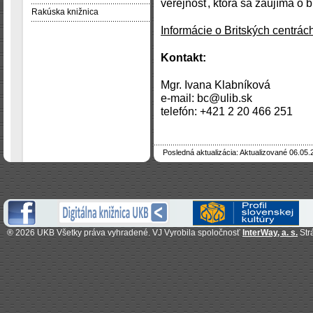
verejnosť, ktorá sa zaujíma o br
Rakúska knižnica
Informácie o Britských centrá
Kontakt:
Mgr. Ivana Klabníková
e-mail: bc@ulib.sk
telefón: +421 2 20 466 251
Posledná aktualizácia: Aktualizované 06.05.
®
2026 UKB Všetky práva vyhradené. VJ Vyrobila spoločnosť
InterWay, a. s.
Str