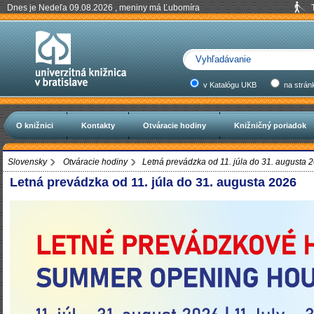
Dnes je Nedeľa 09.08.2026 , meniny má Ľubomíra
v Katalógu UKB
na strán
O knižnici
Kontakty
Otváracie hodiny
Knižničný poriadok
Slovensky
Otváracie hodiny
Letná prevádzka od 11. júla do 31. augusta 
Letná prevádzka od 11. júla do 31. augusta 2026