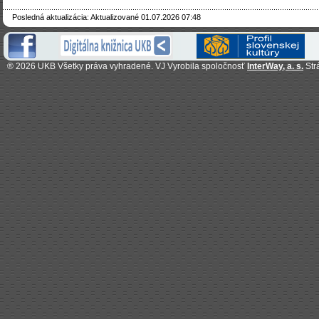
Posledná aktualizácia: Aktualizované 01.07.2026 07:48
®
2026 UKB Všetky práva vyhradené. VJ Vyrobila spoločnosť
InterWay, a. s.
Str