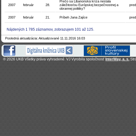
Prečo sa Libanonská kríza nestala
2007
február
28.
záležitosťou Európskej bezpečnostnej a
pre
obrannej politiky?
2007
február
21.
Príbeh Jana Zajíce
pre
Nájdených 1 785 záznamov, zobrazujem 101 až 125.
Posledná aktualizácia: Aktualizované 11.11.2016 16:03
®
2026 UKB Všetky práva vyhradené. VJ Vyrobila spoločnosť
InterWay, a. s.
Str