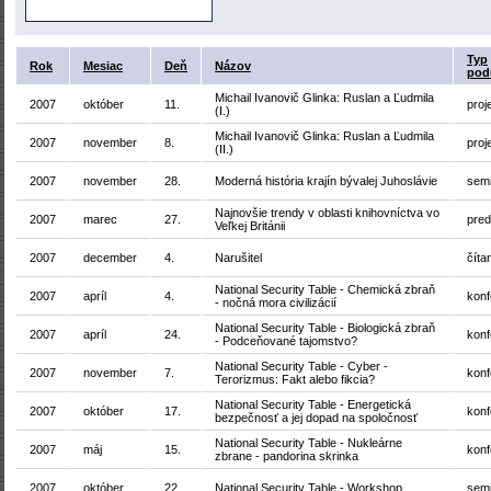
Typ
Rok
Mesiac
Deň
Názov
pod
Michail Ivanovič Glinka: Ruslan a Ľudmila
2007
október
11.
proj
(I.)
Michail Ivanovič Glinka: Ruslan a Ľudmila
2007
november
8.
proj
(II.)
2007
november
28.
Moderná história krajín bývalej Juhoslávie
sem
Najnovšie trendy v oblasti knihovníctva vo
2007
marec
27.
pre
Veľkej Británii
2007
december
4.
Narušitel
číta
National Security Table - Chemická zbraň
2007
apríl
4.
konf
- nočná mora civilizácií
National Security Table - Biologická zbraň
2007
apríl
24.
konf
- Podceňované tajomstvo?
National Security Table - Cyber -
2007
november
7.
konf
Terorizmus: Fakt alebo fikcia?
National Security Table - Energetická
2007
október
17.
konf
bezpečnosť a jej dopad na spoločnosť
National Security Table - Nukleárne
2007
máj
15.
konf
zbrane - pandorina skrinka
2007
október
22.
National Security Table - Workshop
sem