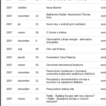
2007
október
Neue Bücher
výs
Balkánske štúdiá -Nezávislosť Čiernej
2007
november
13.
sem
hory
2007
júl
31.
Nové vlny v knižničných službách
sem
2007
marec
29.
O živote s knihou
sem
Obnoviteľné zdroje energie - alternatíva
2007
december
5.
sem
energetiky
2007
máj
30.
Oko nad Prahou
sem
2007
január
18.
Osamelosť Jana Palacha
pre
2007
marec
26.
Otvorenie internetovej študovne
prez
Panovnícke rezidencie v Zozname
2007
november
15.
pre
svetového kultúrneho dedičstva UNESCO
Perspektívy ekonomického rozvoja a
2007
december
11.
sem
investícií na západnom Balkáne
2007
december
14.
Pokoj ľuďom dobrej vôle
konc
Politis - Building Europe with new citizens?
2007
marec
23.
/ Politis - Budujeme Európu s novými
prez
občanmi?