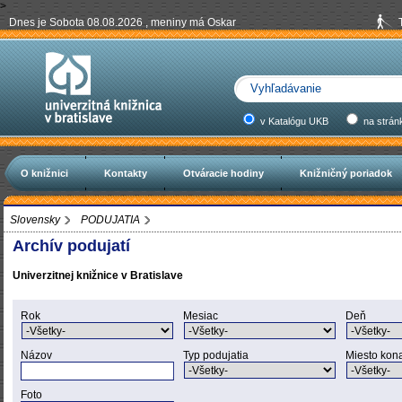
>
Dnes je Sobota 08.08.2026 , meniny má Oskar
v Katalógu UKB
na strán
O knižnici
Kontakty
Otváracie hodiny
Knižničný poriadok
Slovensky
PODUJATIA
Archív podujatí
Univerzitnej knižnice v Bratislave
Rok
Mesiac
Deň
Názov
Typ podujatia
Miesto kon
Foto