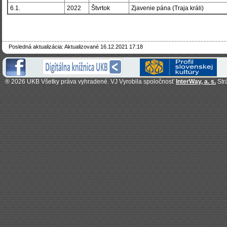
6.1.
2022
Štvrtok
Zjavenie pána (Traja králi)
Posledná aktualizácia: Aktualizované 16.12.2021 17:18
®
2026 UKB Všetky práva vyhradené. VJ Vyrobila spoločnosť
InterWay, a. s.
Str