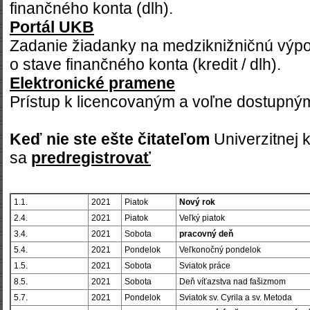
finančného konta (dlh).
Portál UKB
Zadanie žiadanky na medziknižničnú výpo
o stave finančného konta (kredit / dlh).
Elektronické pramene
Prístup k licencovaným a voľne dostupný
Keď nie ste ešte čitateľom
Univerzitnej 
sa
predregistrova
ť
1.1.
2021
Piatok
Nový rok
2.4.
2021
Piatok
Veľký piatok
3.4.
2021
Sobota
pracovný deň
5.4.
2021
Pondelok
Veľkonočný pondelok
1.5.
2021
Sobota
Sviatok práce
8.5.
2021
Sobota
Deň víťazstva nad fašizmom
5.7.
2021
Pondelok
Sviatok sv. Cyrila a sv. Metoda