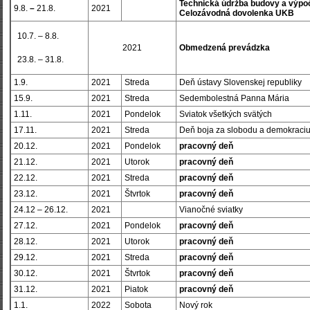
Technická údržba budovy a výpoč
9.8.
–
21.8.
2021
Celozávodná dovolenka UKB
10.7. – 8.8.
2021
Obmedzená prevádzka
23.8.
–
31.8.
1.9.
2021
Streda
Deň ústavy Slovenskej republiky
15.9.
2021
Streda
Sedembolestná Panna Mária
1.11.
2021
Pondelok
Sviatok všetkých svätých
17.11.
2021
Streda
Deň boja za slobodu a demokraci
20.12.
2021
Pondelok
pracovný deň
21.12.
2021
Utorok
pracovný deň
22.12.
2021
Streda
pracovný deň
23.12.
2021
Štvrtok
pracovný deň
24.12 – 26.12.
2021
Vianočné sviatky
27.12.
2021
Pondelok
pracovný deň
28.12.
2021
Utorok
pracovný deň
29.12.
2021
Streda
pracovný deň
30.12.
2021
Štvrtok
pracovný deň
31.12.
2021
Piatok
pracovný deň
1.1.
2022
Sobota
Nový rok