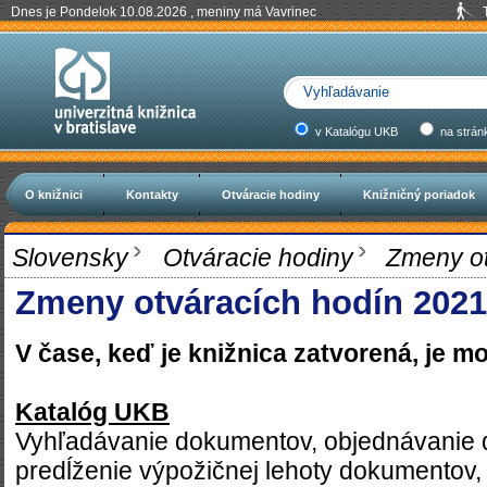
Dnes je Pondelok 10.08.2026 , meniny má Vavrinec
v Katalógu UKB
na strán
O knižnici
Kontakty
Otváracie hodiny
Knižničný poriadok
Slovensky
Otváracie hodiny
Zmeny otv
Zmeny otváracích hodín 2021
V čase, keď je knižnica zatvorená, je m
Katalóg UKB
Vyhľadávanie dokumentov, objednávanie 
predĺženie výpožičnej lehoty dokumentov, 