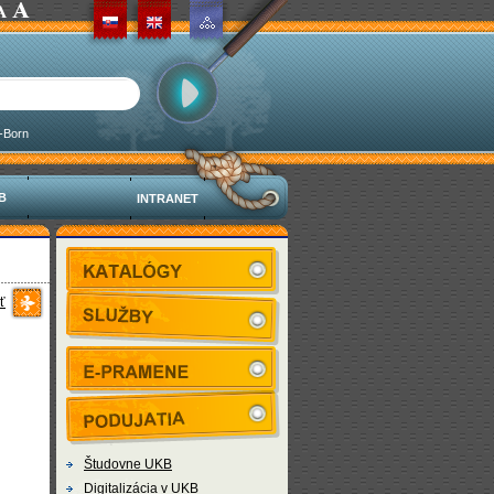
-Born
KB
INTRANET
ť
Študovne UKB
Digitalizácia v UKB