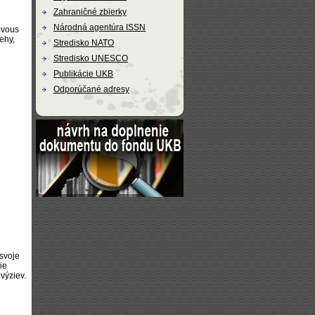
Zahraničné zbierky
Národná agentúra ISSN
-vous
ehy,
Stredisko NATO
Stredisko UNESCO
Publikácie UKB
Odporúčané adresy
 svoje
ie
výziev.