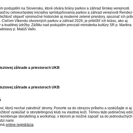
m podujatím na Slovensku, ktoré otvára brány parkov a záhrad širokej verejnosti.
asťou celoeurópskej iniciatívy sprístupňovania parkov a záhrad verejnosti Rendez
ežitosť objaviť výnimočné historické aj moderné zelené priestory, spoznať ich príb
. Cieľom Víkendu otvorených parkov a záhrad 2026, je priblížiť ich krásu, ako aj
y a kvalitnej údržby. Záštitu nad podujatím prevzali ministerka kultúry SR p. Martina
islavy p. Matúš Vallo.
isztovej záhrade a priestoroch UKB
isztovej záhrade a priestoroch UKB
á
, ktorý nechal zakvitnúť stromy. Ponorte sa do obrazov príbehu a vyskúšajte si aj
žitosť vyskúšať si storytellingový klub na vlastnej koži. Témou tejto jedinečnej edíc
kombinuje storytelling a workshop, v ktorom je možné zapojiť sa do jednoduchých 
dzi nami.
ebná
online registrácia