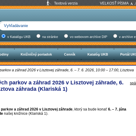
Textová verzia
VELKOSŤ PÍSMA
v Katalógu UKB
na stránke
vo webovom archíve DIP
v archíve e
odiny
Knižničný poriadok
Cenník
Katalóg UKB
Portál U
kov a záhrad 2026 v Lisztovej záhrade, 6. – 7. 6. 2026, 10:00 – 17:00, Lisztova
h parkov a záhrad 2026 v Lisztovej záhrade, 6.
spä
isztova záhrada (Klariská 1)
parkov a záhrad 2026 v Lisztovej záhrade
, ktorý sa bude konať
6. – 7. júna
ade
našej knižnice (Klariská 1).