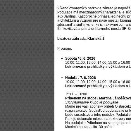
Víkend otvorených parkov a záhrad je najväčší
Podujatie má medzinárodný charakter a je súč
aux Jardins. Každoročne prináša jedinečnú príl
architektúru a význam pre naše mestá i krajinu
zdôrazniť a šíriť myšlienky ich aktívnej ochran
Šimkovičová a primátor hlavného mesta SR Brat
Lisztova záhrada, Klariská 1
Program:
Sobota / 6. 6. 2026
10:00, 11:00, 12:00, 14:00, 15:00 a 16:00
Lektorované prehliadky s výkladom o L
Nedeľa / 7. 6. 2026
10:00, 11:00, 12:00, 14:00, 15:00 a 16:00
Lektorované prehliadky s výkladom o L
15:00 – 16:00
Príbehom na stope / Martina Jánošíkov
Storytellingové klubové podujatie
Máme pre vás japonský príbeh O starčekovi
rozprávačstvo. Súčasťou podujatia je príle
bude susedstvo a jeho podoby. Podujatie 
Park je dokonalé miesto na rozhovory me
Na podujatie Príbehom na stope je potr
Maximálna kapacita: 30 osôb.