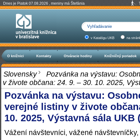
Dnes je Piatok 07.08.2026 , meniny má Štefánia
v Katalógu UKB
na strán
O knižnici
Kontakty
Otváracie hodiny
Knižničný poriadok
Slovensky
Pozvánka na výstavu: Osobné d
v živote občana: 24. 9. – 30. 10. 2025, Vý
Pozvánka na výstavu: Osobné
verejné listiny v živote občana
10. 2025, Výstavná sála UKB 
Vážení návštevníci, vážené návštevníčky,