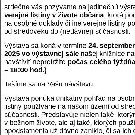
srdečne vás pozývame na jedinečnú výs
verejné listiny v živote občana
, ktorá p
na osobné doklady či iné verejné listiny
od stredoveku do (nedávnej) súčasnosti.
Výstava sa koná v termíne
24. september
2025 vo výstavnej sále
našej knižnice n
navštíviť nepretržite
počas celého týždňa
– 18:00 hod.)
Tešíme sa na Vašu návštevu.
Výstava ponúka unikátny pohľad na osobné
listiny používané na našom území od stre
súčasnosti. Predstavuje nielen také, ktor
v bežnom živote, ale aj také, ktorých použ
opodstatnenia už dávno zaniklo, či sa ich 