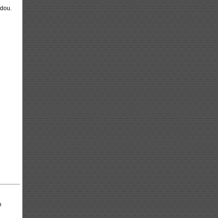
ádou.
o