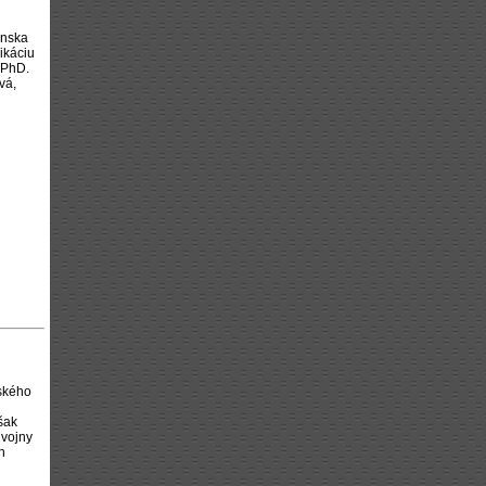
enska
ikáciu
 PhD.
vá,
nského
šak
 vojny
h