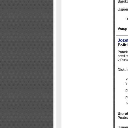
Baroko
Uspori
U
Vstup
Joze
Polit
Panelo
pred r
v Rusk
Diskut
P
v
p
p
P
Utorok
Predná
Uspori