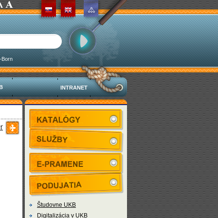
-Born
KB
INTRANET
ť
Študovne UKB
Digitalizácia v UKB