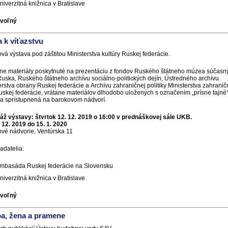
niverzitná knižnica v Bratislave
 voľný
 k víťazstvu
vá výstava pod záštitou Ministerstva kultúry Ruskej federácie.
ne materiály poskytnuté na prezentáciu z fondov Ruského štátneho múzea súčasn
Ruska, Ruského štátneho archívu sociálno-politických dejín, Ústredného archívu
erstva obrany Ruskej federácie a Archívu zahraničnej politiky Ministerstva zahrani
uskej federácie, vrátane materiálov dlhodobo uložených s označením „prísne tajné“
a sprístupnená na barokovom nádvorí.
áž výstavy: štvrtok 12. 12. 2019 o 16:00 v prednáškovej sále UKB.
 12. 2019 do 15. 1. 2020
vé nádvorie, Ventúrska 11
adatelia:
mbasáda Ruskej federácie na Slovensku
niverzitná knižnica v Bratislave
 voľný
a, žena a pramene