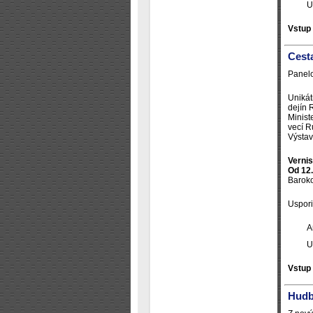
U
Vstup
Cesta
Panelo
Unikát
dejín 
Minist
vecí R
Výstav
Vernis
Od 12.
Baroko
Uspori
A
U
Vstup
Hudb