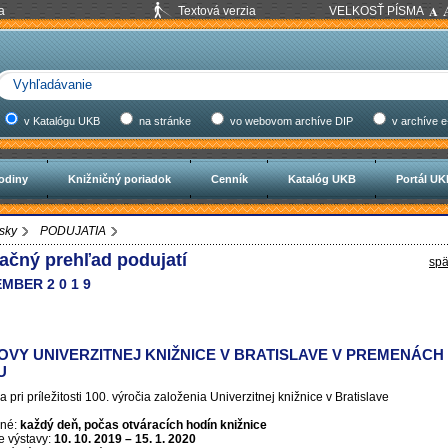
a
Textová verzia
VELKOSŤ PÍSMA
v Katalógu UKB
na stránke
vo webovom archíve DIP
v archíve e
odiny
Knižničný poriadok
Cenník
Katalóg UKB
Portál U
sky
PODUJATIA
ačný prehľad podujatí
spä
MBER 2 0 1 9
OVY UNIVERZITNEJ KNIŽNICE V BRATISLAVE V PREMENÁCH
U
a pri príležitosti 100. výročia založenia Univerzitnej knižnice v Bratislave
né:
každý deň, počas otváracích hodín knižnice
e výstavy:
10. 10. 2019 – 15. 1. 2020