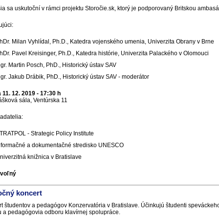
ia sa uskutoční v rámci projektu Storočie.sk, ktorý je podporovaný Britskou ambas
ujúci:
hDr. Milan Vyhlídal, Ph.D., Katedra vojenského umenia, Univerzita Obrany v Brne
hDr. Pavel Kreisinger, Ph.D., Katedra histórie, Univerzita Palackého v Olomouci
gr. Martin Posch, PhD., Historický ústav SAV
gr. Jakub Drábik, PhD., Historický ústav SAV - moderátor
 11. 12. 2019 - 17:30 h
šková sála, Ventúrska 11
adatelia:
TRATPOL - Strategic Policy Institute
nformačné a dokumentačné stredisko UNESCO
niverzitná knižnica v Bratislave
 voľný
očný koncert
t študentov a pedagógov Konzervatória v Bratislave. Účinkujú študenti speváckeh
 a pedagógovia odboru klavírnej spolupráce.