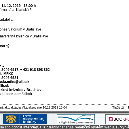
 11. 12. 2019 - 18:00 h
rna sála, Klariská 5
adatelia:
onzervatórium v Bratislave
niverzitná knižnica v Bratislave
voľný.
kty
 2046 6517, + 421 918 898 862
ie MFKC
2 2046 6521
kcia.mfkc@ulib.sk
lib.sk
zitná knižnica v Bratislave
acebook.com/ulibsk
ná aktualizácia: Aktualizované 10.12.2019 15:04
Tlačiť
ila spoločnosť
InterWay, a. s.
Stránky generuje
redakčný systém
WebJET /
Vyhlá