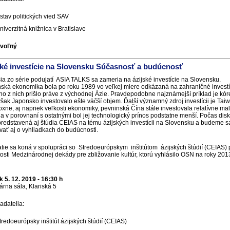
stav politických vied SAV
niverzitná knižnica v Bratislave
 voľný
ské investície na Slovensku Súčasnosť a budúcnosť
ia zo série podujatí ASIA TALKS sa zameria na ázijské investície na Slovensku.
ská ekonomika bola po roku 1989 vo veľkej miere odkázaná na zahraničné investí
o z nich prišlo práve z východnej Ázie. Pravdepodobne najznámejší príklad je kór
však Japonsko investovalo ešte väčší objem. Ďalší významný zdroj investícii je Tai
xne, aj napriek veľkosti ekonomiky, pevninská Čína stále investovala relatívne ma
a v porovnaní s ostatnými bol jej technologický prínos podstatne menší. Počas dis
redstavená aj štúdia CEIAS na tému ázijských investícii na Slovensku a budeme s
vať aj o vyhliadkach do budúcnosti.
tie sa koná v spolupráci so Stredoeurópskym inštitútom ázijských štúdií (CEIAS) p
itosti Medzinárodnej dekády pre zbližovanie kultúr, ktorú vyhlásilo OSN na roky 20
k 5. 12. 2019 - 16:30 h
rna sála, Klariská 5
adatelia:
tredoeurópsky inštitút ázijských štúdií (CEIAS)