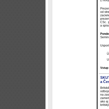
Z nový
Prezen
od str
zaciel
prezen
CSc. p
a spi
Pondel
Seminá
Uspori
Ú
U
Vstup
SKUT
a Če
Britsk
odboja
na zas
zameri
ako aj
britsk