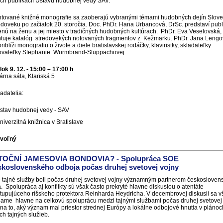
ch publikácií Ústavu hudobnej vedy SAV.
tované knižné monografie sa zaoberajú vybranými témami hudobných dejín Slov
edoveku po začiatok 20. storočia. Doc. PhDr. Hana Urbancová, DrSc. predstaví publ
enú na ženu a jej miesto v tradičných hudobných kultúrach. PhDr. Eva Veselovská,
tuje katalóg stredovekých notovaných fragmentov z Kežmarku. PhDr. Jana Lengo
riblíži monografiu o živote a diele bratislavskej rodáčky, klaviristky, skladateľky
sovateľky Stephanie Wurmbrand-Stuppachovej.
ok 9. 12. - 15:00 – 17:00 h
rna sála, Klariská 5
adatelia:
stav hudobnej vedy - SAV
niverzitná knižnica v Bratislave
 voľný
OČNÍ JAMESOVIA BONDOVIA? - Spolupráca SOE
skoslovenského odboja počas druhej svetovej vojny
é tajné služby boli počas druhej svetovej vojny významným partnerom českoslove
. Spolupráca aj konflikty sú však často prekryté hlavne diskusiou o atentáte
tupujúceho ríšskeho protektora Reinharda Heydricha. V decembrovej diskusii sa v
ame hlavne na celkovú spoluprácu medzi tajnými službami počas druhej svetovej
 na to, aký význam mal priestor strednej Európy a lokálne odbojové hnutia v plánoc
ých tajných služieb.