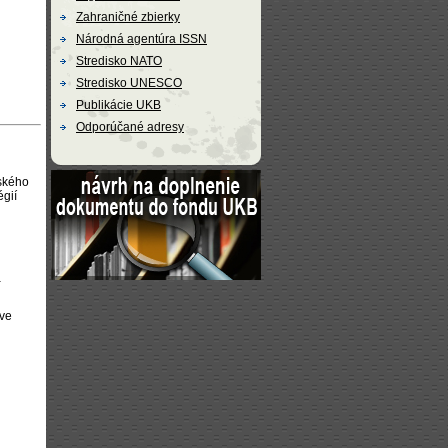
Zahraničné zbierky
Národná agentúra ISSN
Stredisko NATO
Stredisko UNESCO
Publikácie UKB
Odporúčané adresy
vského
égií
a
ave