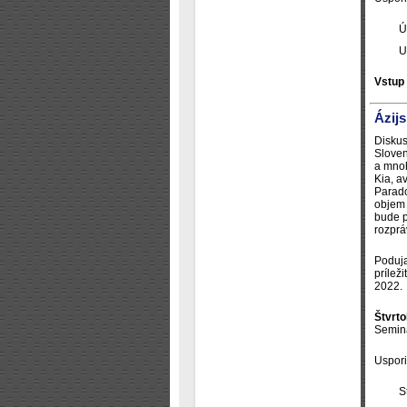
Ú
U
Vstup
Ázij
Diskus
Sloven
a mnoh
Kia, a
Parado
objem 
bude p
rozprá
Poduja
prílež
2022.
Štvrto
Seminá
Uspori
S