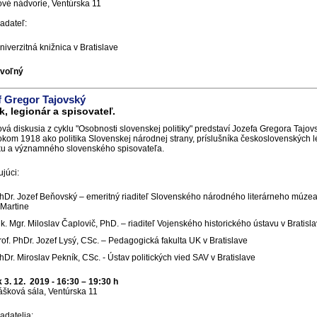
vé nádvorie, Ventúrska 11
adateľ:
niverzitná knižnica v Bratislave
 voľný
f Gregor Tajovský
ik, legionár a spisovateľ.
vá diskusia z cyklu "Osobnosti slovenskej politiky" predstaví Jozefa Gregora Tajo
okom 1918 ako politika Slovenskej národnej strany, príslušníka československých l
u a významného slovenského spisovateľa.
ujúci:
hDr. Jozef Beňovský – emeritný riaditeľ Slovenského národného literárneho múze
 Martine
lk. Mgr. Miloslav Čaplovič, PhD. – riaditeľ Vojenského historického ústavu v Bratisl
rof. PhDr. Jozef Lysý, CSc. – Pedagogická fakulta UK v Bratislave
hDr. Miroslav Pekník, CSc. - Ústav politických vied SAV v Bratislave
 3. 12. 2019 - 16:30 – 19:30 h
šková sála, Ventúrska 11
adatelia: