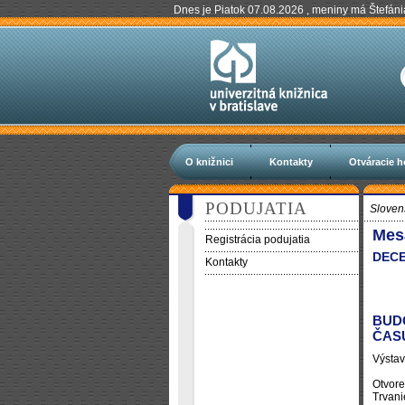
Dnes je Piatok 07.08.2026 , meniny má Štefáni
O knižnici
Kontakty
Otváracie h
PODUJATIA
Sloven
Mes
Registrácia podujatia
DECE
Kontakty
BUD
ČAS
Výstav
Otvore
Trvani