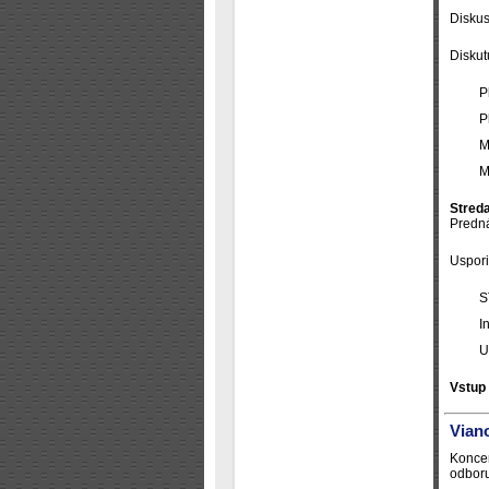
Diskus
Diskut
P
P
M
M
Streda
Predná
Uspori
S
I
U
Vstup
Vian
Koncer
odboru