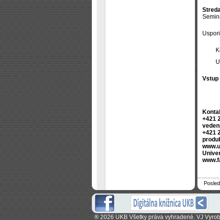
Streda
Seminá
Uspori
K
U
Vstup 
Konta
+421 2
veden
+421 
produ
www.u
Univer
www.f
Posled
®
2026 UKB Všetky práva vyhradené. VJ Vyrob