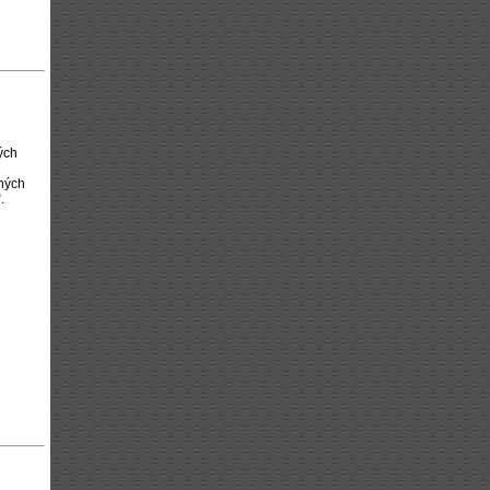
ých
čných
.