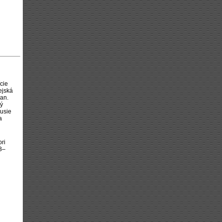
cie
ejská
wan.
lý
kusie
a
ri
13–