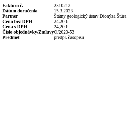
Faktúra č.
2310212
Dátum doručenia
15.3.2023
Partner
Štátny geologický ústav Dionýza Štúra
Cena bez DPH
24,20 €
Cena s DPH
24,20 €
Číslo objednávky/Zmluvy
O/2023-53
Predmet
predpl. časopisu