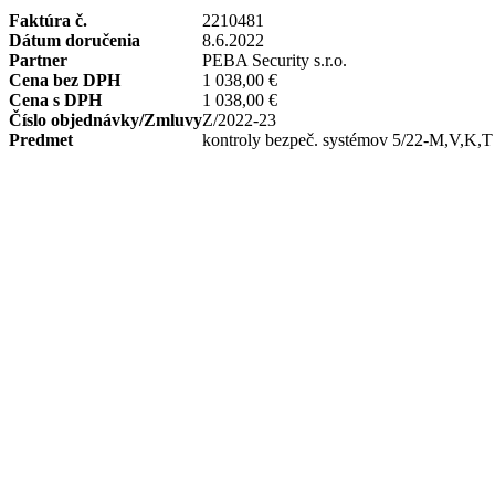
Faktúra č.
2210481
Dátum doručenia
8.6.2022
Partner
PEBA Security s.r.o.
Cena bez DPH
1 038,00 €
Cena s DPH
1 038,00 €
Číslo objednávky/Zmluvy
Z/2022-23
Predmet
kontroly bezpeč. systémov 5/22-M,V,K,T