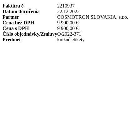
Faktúra č.
2210937
Dátum doručenia
22.12.2022
Partner
COSMOTRON SLOVAKIA, s.r.o.
Cena bez DPH
9 900,00 €
Cena s DPH
9 900,00 €
Číslo objednávky/Zmluvy
O/2022-371
Predmet
knižné etikety