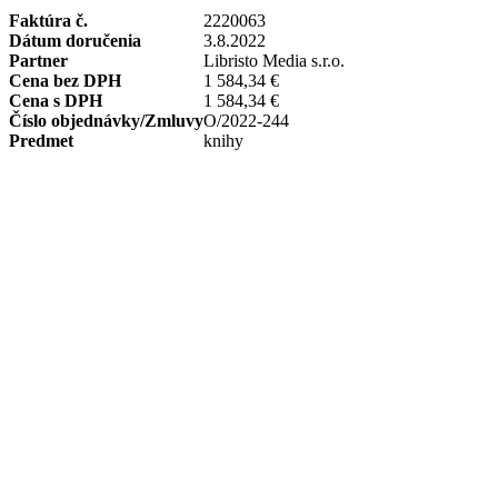
Faktúra č.
2220063
Dátum doručenia
3.8.2022
Partner
Libristo Media s.r.o.
Cena bez DPH
1 584,34 €
Cena s DPH
1 584,34 €
Číslo objednávky/Zmluvy
O/2022-244
Predmet
knihy