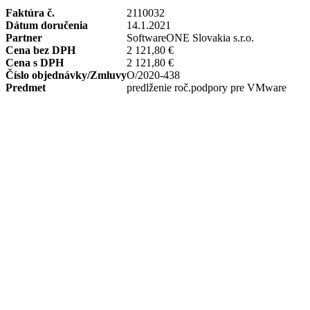
Faktúra č.
2110032
Dátum doručenia
14.1.2021
Partner
SoftwareONE Slovakia s.r.o.
Cena bez DPH
2 121,80 €
Cena s DPH
2 121,80 €
Číslo objednávky/Zmluvy
O/2020-438
Predmet
predlženie roč.podpory pre VMware