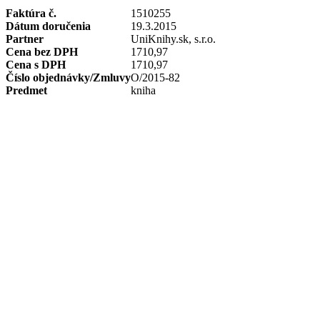
Faktúra č.
1510255
Dátum doručenia
19.3.2015
Partner
UniKnihy.sk, s.r.o.
Cena bez DPH
1710,97
Cena s DPH
1710,97
Číslo objednávky/Zmluvy
O/2015-82
Predmet
kniha