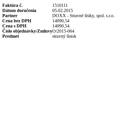
Faktúra č.
1510111
Dátum doručenia
05.02.2015
Partner
DOXX - Stravné lístky, spol. s.r.o.
Cena bez DPH
14090,54
Cena s DPH
14090,54
Číslo objednávky/Zmluvy
O/2015-064
Predmet
stravný lístok