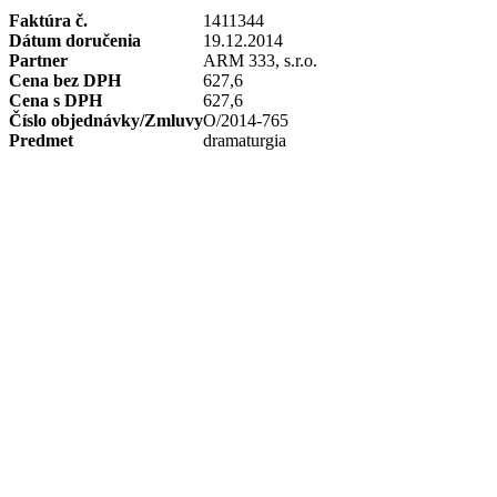
Faktúra č.
1411344
Dátum doručenia
19.12.2014
Partner
ARM 333, s.r.o.
Cena bez DPH
627,6
Cena s DPH
627,6
Číslo objednávky/Zmluvy
O/2014-765
Predmet
dramaturgia