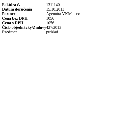
Faktúra č.
1311140
Dátum doručenia
15.10.2013
Partner
Agentúra VKM, s.r.o.
Cena bez DPH
1056
Cena s DPH
1056
Číslo objednávky/Zmluvy
427/2013
Predmet
preklad