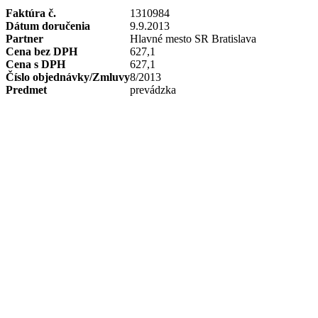
Faktúra č.
1310984
Dátum doručenia
9.9.2013
Partner
Hlavné mesto SR Bratislava
Cena bez DPH
627,1
Cena s DPH
627,1
Číslo objednávky/Zmluvy
8/2013
Predmet
prevádzka